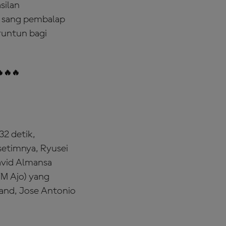
silan
t sang pembalap
runtun bagi
🔥🔥
32 detik,
 setimnya, Ryusei
avid Almansa
TM Ajo) yang
and, Jose Antonio