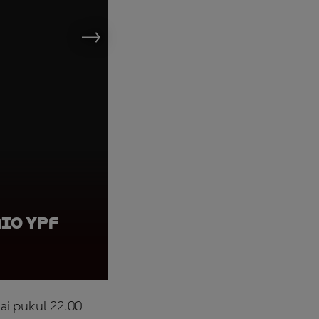
mio YPF
Matteo Bertelle, LE
Energía de Argent
ai pukul 22.00