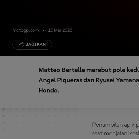
motogp.com
15 Mar 2025
BAGIKAN
Matteo Bertelle merebut pole ked
Angel Piqueras dan Ryusei Yamanak
Hondo.
Penampilan apik 
saat menjalani se