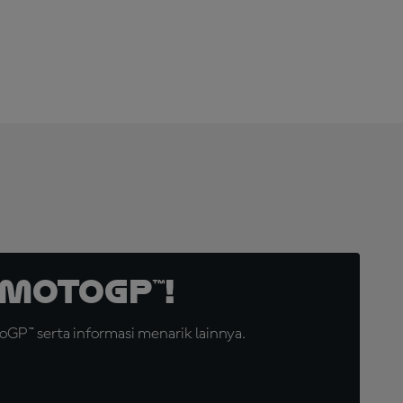
SEKARANG!
MotoGP™!
GP™ serta informasi menarik lainnya.