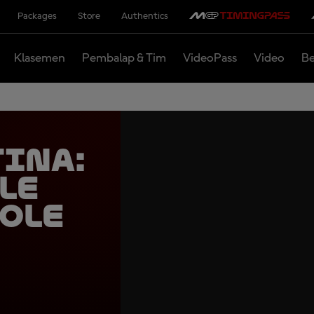
Packages
Store
Authentics
Klasemen
Pembalap & Tim
VideoPass
Video
Be
ina:
le
Pole