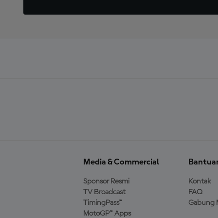
Media & Commercial
Bantua
Sponsor Resmi
Kontak
TV Broadcast
FAQ
TimingPass™
Gabung 
MotoGP™ Apps