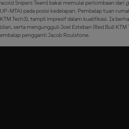
ivacold Snipers Team) bakal memulai perlombaan dari
g
LUP-MTA) pada posisi kedelapan. Pembalap tuan rumah
KTM Tech3), tampil impresif dalam kualifikasi. Ia ber
mbilan, serta mengungguli Joel Esteban (Red Bull KTM
pembalap pengganti Jacob Roulstone.