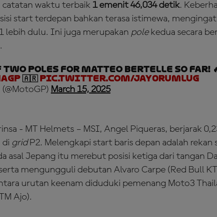
catatan waktu terbaik
1 emenit 46,034 detik
. Keberha
si start terdepan bahkan terasa istimewa, menginga
1 lebih dulu. Ini juga merupakan
pole
kedua secara be
.
 two poles for Matteo Bertelle so far! 🔥
naGP
🇦🇷
pic.twitter.com/jay0RuMlUg
 (@MotoGP)
March 15, 2025
insa - MT Helmets – MSI, Angel Piqueras, berjarak 0,2
 di
grid
P2. Melengkapi start baris depan adalah rekan
asal Jepang itu merebut posisi ketiga dari tangan D
 serta mengungguli debutan Alvaro Carpe (Red Bull K
ntara urutan keenam diduduki pemenang Moto3 Thail
TM Ajo).