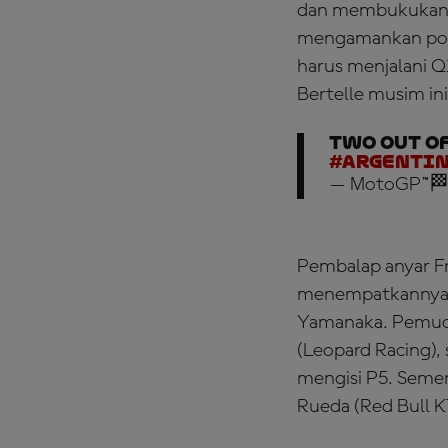
dan membukukan 
mengamankan posi
harus menjalani Q
Bertelle musim ini
Two out of
#Argenti
— MotoGP™🏁
Pembalap anyar Fr
menempatkannya
Yamanaka. Pemuda 
(Leopard Racing),
mengisi P5. Seme
Rueda (Red Bull K