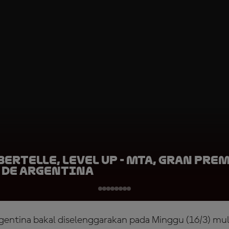
ertelle, LEVEL UP - MTA, Gran Pre
 de Argentina
entina bakal diselenggarakan pada Minggu (16/3) mul