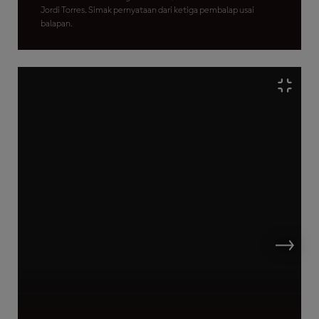
Jordi Torres. Simak pernyataan dari ketiga pembalap usai
balapan.