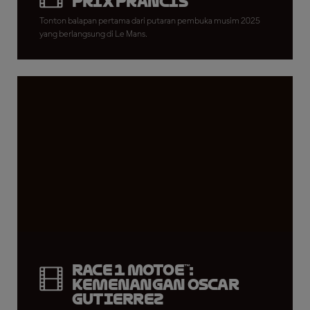
Prix Prancis
Tonton balapan pertama dari putaran pembuka musim 2025
yang berlangsung di Le Mans.
Race 1 MotoE™:
Kemenangan Oscar
Gutierrez