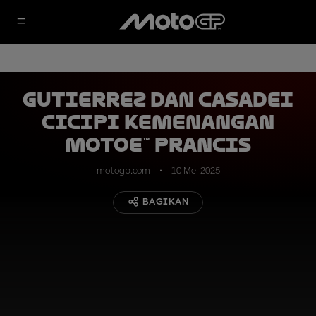
Gutierrez dan Casadei
Cicipi Kemenangan
MotoE™ Prancis
motogp.com
10 Mei 2025
BAGIKAN