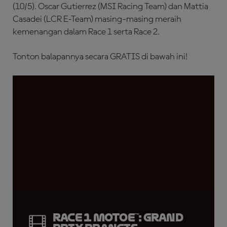
(10/5). Oscar Gutierrez (MSI Racing Team) dan Mattia
Casadei (LCR E-Team) masing-masing meraih
kemenangan dalam Race 1 serta Race 2.
Tonton balapannya secara GRATIS di bawah ini!
Race 1 MotoE™: Grand