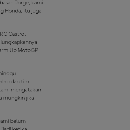
basan Jorge, kami
g Honda, itu juga
HRC Castrol
 diungkapkannya
a Warm Up MotoGP
 minggu
lap dan tim –
a kami mengatakan
na mungkin jika
 kami belum
Jadi ketika