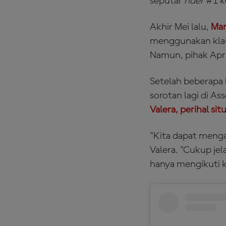
seputar
rider
#1 k
Akhir Mei lalu,
Mar
menggunakan klaus
Namun, pihak Apr
Setelah beberapa h
sorotan lagi di As
Valera, perihal si
"Kita dapat meng
Valera. "Cukup je
hanya mengikuti k