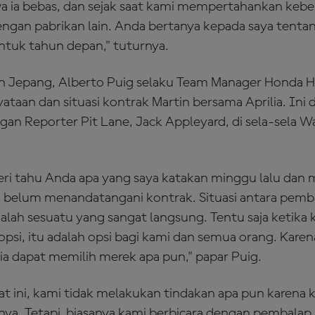
a ia bebas, dan sejak saat kami mempertahankan kebe
engan pabrikan lain. Anda bertanya kepada saya tentan
ntuk tahun depan," tuturnya.
an Jepang, Alberto Puig selaku Team Manager Honda 
taan dan situasi kontrak Martin bersama Aprilia. Ini
ngan Reporter Pit Lane, Jack Appleyard, di sela-sel
ri tahu Anda apa yang saya katakan minggu lalu dan
 belum menandatangani kontrak. Situasi antara pemba
dalah sesuatu yang sangat langsung. Tentu saja ketik
 opsi, itu adalah opsi bagi kami dan semua orang. Kare
 ia dapat memilih merek apa pun," papar Puig.
t ini, kami tidak melakukan tindakan apa pun karena
nya. Tetapi biasanya kami berbicara dengan pembalap. 