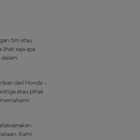
gan tim atau
 lihat saja apa
l dalam
rikan dari Honda –
 ketiga atau pihak
an memahami
melaksanakan
yataan. Kami