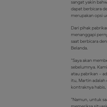
sangat yakin bahw
dapat berbicara d
merupakan opsi u
Dari pihak pabrik
menanggapi pernya
saat berbicara de
Belanda.
"Saya akan membe
sebelumnya. Kami
atau pabrikan – a
itu, Martin adalah
kontraknya habis,
"Namun, untuk saa
memeriksa situasi