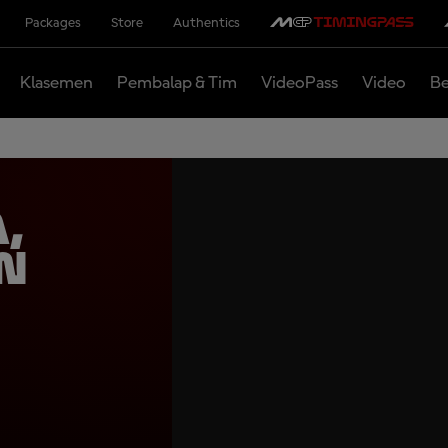
Packages
Store
Authentics
Klasemen
Pembalap & Tim
VideoPass
Video
Be
,
n