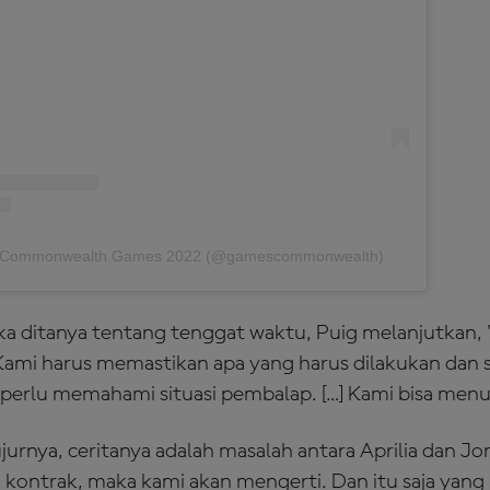
by Commonwealth Games 2022 (@gamescommonwealth)
ika ditanya tentang tenggat waktu, Puig melanjutkan, 
Kami harus memastikan apa yang harus dilakukan dan sa
 perlu memahami situasi pembalap. […] Kami bisa men
jurnya, ceritanya adalah masalah antara Aprilia dan Jor
ri kontrak, maka kami akan mengerti. Dan itu saja yang 