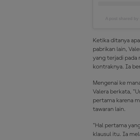
A post shared 
Ketika ditanya a
pabrikan lain, Val
yang terjadi pada 
kontraknya. Ia be
Mengenai ke mana 
Valera berkata, "U
pertama karena m
tawaran lain.
"Hal pertama yang
klausul itu. Ia 