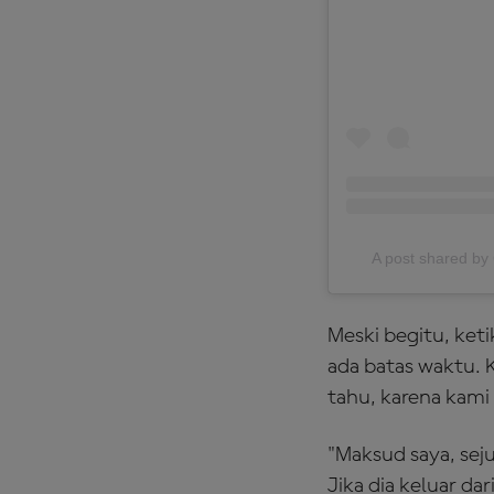
A post shared 
Meski begitu, ket
ada batas waktu. 
tahu, karena kami
"Maksud saya, seju
Jika dia keluar da