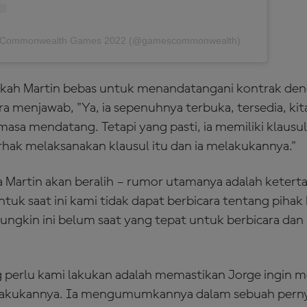
by Commonwealth Games 2022 (@gamescommonwealth)
pakah Martin bebas untuk menandatangani kontrak den
era menjawab, "Ya, ia sepenuhnya terbuka, tersedia, kita
masa mendatang. Tetapi yang pasti, ia memiliki klausu
rhak melaksanakan klausul itu dan ia melakukannya."
Martin akan beralih – rumor utamanya adalah keterta
ntuk saat ini kami tidak dapat berbicara tentang pihak
ungkin ini belum saat yang tepat untuk berbicara d
 perlu kami lakukan adalah memastikan Jorge ingin 
melakukannya. Ia mengumumkannya dalam sebuah pern