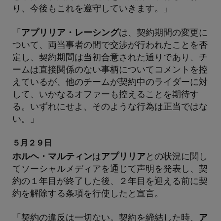
り、今後もこれを遵守していきます。」
「
アプリリア・レーシング
は、契約期間の変更に
ついて、両当事者の間で交渉が行われたことを否
定し、契約期間は当初合意された通りであり、チ
ームは直接関係のない事柄についてコメントを控
えているが、他のチームが契約中のライダーに対
して、いかなるオファーも控えることを期待す
る。いずれにせよ、そのような行為は正当ではな
い。」
５月２９日
ホルヘ・マルティン
は
アプリリア
との状況に関し
てソーシャルメディアを通じて声明を発表し、契
約の１年目が終了した後、２年目を迎える前に契
約を解除する条項を行使したと宣言。
「契約の違反は一切ない。契約を締結した時、
ア