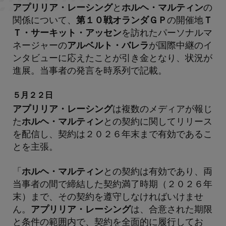
アプリリア・レーシング
と
ホルヘ・マルティン
の
関係について、
第１０戦オランダＧＰ
の開催地
Ｔ
Ｔ・サーキット・アッセン
を訪れたパーソナルマ
ネージャーの
アルベルト・バレラ
が国際中継のイ
ンタビューに応えたことが引き金となり、状況が
進展。当事者の発言を時系列で記載。
５月２２日
アプリリア・レーシング
は複数のメディアが報じ
た
ホルヘ・マルティン
との契約に関してリリース
を配信し、契約は２０２６年末まで有効であるこ
とを主張。
「
ホルヘ・マルティン
との契約は有効であり、両
当事者の間で締結した契約満了時期（２０２６年
末）まで、その契約を遵守しなければいけませ
ん。
アプリリア・レーシング
は、合意された期限
と条件の範囲内で、契約を全面的に履行してお