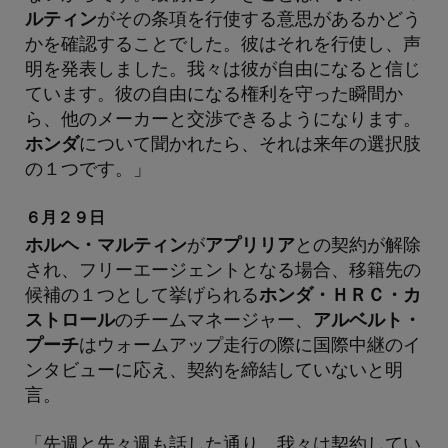
ルティン
がその条項を行使する意思があるかどう
かを確認することでした。彼はそれを行使し、声
明を発表しました。我々は彼が自由になると信じ
ています。彼の自由になる権利を守った瞬間か
ら、他のメーカーと交渉できるようになります。
ホンダ
について聞かれたら、それは来年の選択肢
の１つです。」
６月２９日
ホルヘ・マルティン
が
アプリリア
との契約が解除
され、フリーエージェントとなる場合、移籍先の
候補の１つとして挙げられる
ホンダ・ＨＲＣ・カ
ストロール
のチームマネージャー、
アルベルト・
プーチ
はウォームアップ走行の際に国際中継のイ
ンタビューに応え、契約を締結していないと明
言。
「先週と先々週も話した通り。我々は契約してい