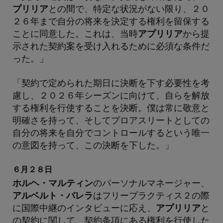
プリリア
との間で、特定な状況がない限り、２０
２６年まで自分の将来を決定する権利を留保する
ことに同意した。これは、当時
アプリリア
から提
示された契約案を受け入れるために必須な条件だ
った。」
「契約で定められた期日に決断を下す必要性を考
慮し、２０２６年シーズンに向けて、自らを解放
する権利を行使することを決断。僕は常に敬意と
明確さを持って、そしてプロアスリートとしての
自分の将来を自分でコントロールするという唯一
の意図を持って、この決断を下した。」
６月２８日
ホルヘ・マルティン
のパーソナルマネージャー、
アルベルト・バレラ
はフリープラクティス２の際
に国際中継のインタビューに応え、
アプリリア
と
の契約に関して、契約条項にある権利を行使した