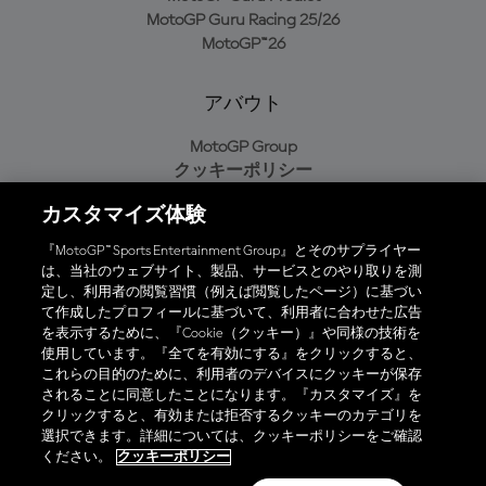
MotoGP Guru Racing 25/26
MotoGP™26
アバウト
MotoGP Group
クッキーポリシー
利用規約
カスタマイズ体験
プライバシーポリシー
購入ポリシー
『MotoGP™ Sports Entertainment Group』とそのサプライヤー
は、当社のウェブサイト、製品、サービスとのやり取りを測
定し、利用者の閲覧習慣（例えば閲覧したページ）に基づい
て作成したプロフィールに基づいて、利用者に合わせた広告
オフィシャルアプリ
を表示するために、『Cookie（クッキー）』や同様の技術を
使用しています。『全てを有効にする』をクリックすると、
これらの目的のために、利用者のデバイスにクッキーが保存
されることに同意したことになります。『カスタマイズ』を
クリックすると、有効または拒否するクッキーのカテゴリを
選択できます。詳細については、クッキーポリシーをご確認
© 2026 MotoGP Sports Entertainment Group. 全著作権所有。全ての
ください。
クッキーポリシー
商標はそれぞれの所有者に帰属。