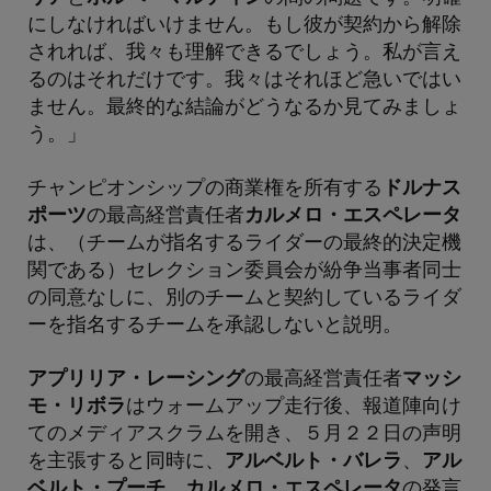
にしなければいけません。もし彼が契約から解除
されれば、我々も理解できるでしょう。私が言え
るのはそれだけです。我々はそれほど急いではい
ません。最終的な結論がどうなるか見てみましょ
う。」
チャンピオンシップの商業権を所有する
ドルナス
ポーツ
の最高経営責任者
カルメロ・エスペレータ
は、（チームが指名するライダーの最終的決定機
関である）セレクション委員会が紛争当事者同士
の同意なしに、別のチームと契約しているライダ
ーを指名するチームを承認しないと説明。
アプリリア・レーシング
の最高経営責任者
マッシ
モ・リボラ
はウォームアップ走行後、報道陣向け
てのメディアスクラムを開き、５月２２日の声明
を主張すると同時に、
アルベルト・バレラ
、
アル
ベルト・プーチ
、
カルメロ・エスペレータ
の発言