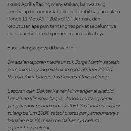
skuad Aprilia Racing menyatakan, bahwa sang
pembalap bernomor #1 tak akan ambil bagian dalam
Ronde 11 MotoGP™ 2025 di GP Jerman, dan
keputusan apa pun tentang tes privat sebelumnya
akan diambil setelah pemeriksaan berikutnya.
Baca selengkapnya di bawah ini:
Ini adalah laporan medis untuk Jorge Martin setelah
pemeriksaan yang dilakukan pada
30 Juni 2025
di
Rumah Sakit Universitas Dexeus, Quir
o
n Group.
Laporan oleh D
okter
Xavier Mir mengenai skafoid
,
kemajuan klinisnya bagus, dengan rentang gerak
yang hampir penuh pada skafoid. Saat ini konsolidasi
tulang belum 100%, tetapi proses penyembuhannya
berjalan positif, meski perbaikannya belum
sepenuhnya selesai.