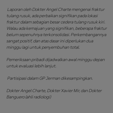
Laporan oleh D
okter
Angel Charte mengenai fraktur
tulang rusuk
,
ada perbaikan signifikan pada lokasi
fraktur
dalam
sebagian besar cedera tulang rusuk kiri.
Walau
ada kemajuan yang signifikan, beberapa fraktur
belum sepenuhnya terkonsolidasi. Perkembangannya
sangat positif, dan atas dasar ini diperlukan dua
minggu lagi untuk penyembuhan total.
Pemeriksaan pribadi dijadwalkan awal minggu depan
untuk evaluasi lebih lanjut.
Partisipasi dalam GP Jerman dikesampingkan.
D
okter
Angel Charte, D
okter
Xavier Mir, dan D
okter
Banguero (ahli radiologi)