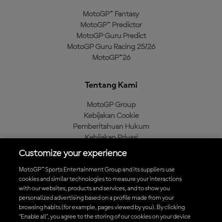
MotoGP™ Fantasy
MotoGP™ Predictor
MotoGP Guru Predict
MotoGP Guru Racing 25/26
MotoGP™26
Tentang Kami
MotoGP Group
Kebijakan Cookie
Pemberitahuan Hukum
Kebijakan Privasi
Kebijakan Pembelian
Customize your experience
MotoGP™ Sports Entertainment Group and its suppliers use
cookies and similar technologies to measure your interactions
with our websites, products and services, and to show you
Unduh Aplikasi Resmi MotoGP™
personalized advertising based on a profile made from your
browsing habits (for example, pages viewed by you). By clicking
“Enable all”, you agree to the storing of our cookies on your device