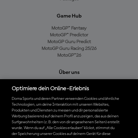
Game Hub
MotoGP™ Fantasy
MotoGP™ Predictor
MotoGP Guru Predict
MotoGP Guru Racing 25/26
MotoGP™26
Über uns
MotoGP Group
Optimiere dein Online-Erlebnis
Cookie-Richtlinien
Geschäftsbedingungen
Dorna Sports und deren Partner verwenden Cookies und ähnliche
Technologien, um deine Interaktion mit unseren Websites,
Datenschutzrichtlinien
Produkten und Diensten zu messen und dir personalisierte
Kaufrichtlinie
Werbung basierend auf deinem Profil anzuzeigen, das aus deinen
Surfgewohnheiten (z. B. den von dir angesehenen Seiten) erstellt
wurde. Wenn du auf „Alle Cookies erlauben“ klickst, stimmst du
der Speicherung unserer Cookies auf deinem Gerät für diese
Die offizielle MotoGP™ App herunterladen