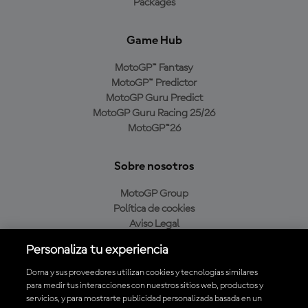
Packages
Game Hub
MotoGP™ Fantasy
MotoGP™ Predictor
MotoGP Guru Predict
MotoGP Guru Racing 25/26
MotoGP™26
Sobre nosotros
MotoGP Group
Política de cookies
Aviso Legal
Política de privacidad
Personaliza tu experiencia
Política de compra
Dorna y sus proveedores utilizan cookies y tecnologías similares
para medir tus interacciones con nuestros sitios web, productos y
servicios, y para mostrarte publicidad personalizada basada en un