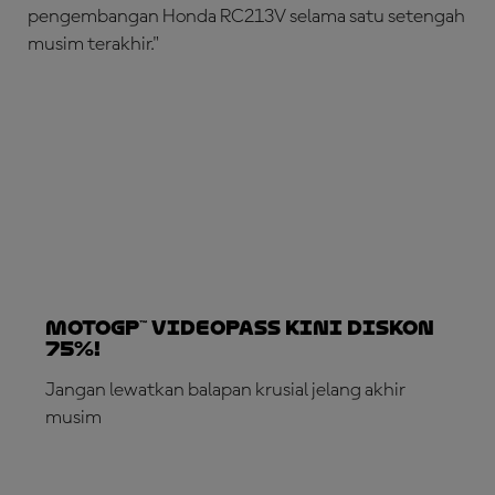
pengembangan Honda RC213V selama satu setengah
musim terakhir."
MotoGP™ VideoPass Kini Diskon
75%!
Jangan lewatkan balapan krusial jelang akhir
musim
LANGGANAN SEKARANG!