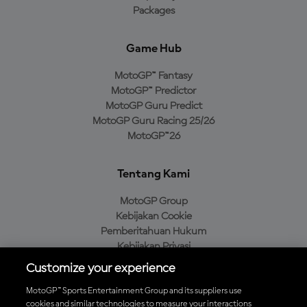
Packages
Game Hub
MotoGP™ Fantasy
MotoGP™ Predictor
MotoGP Guru Predict
MotoGP Guru Racing 25/26
MotoGP™26
Tentang Kami
MotoGP Group
Kebijakan Cookie
Pemberitahuan Hukum
Kebijakan Privasi
Kebijakan Pembelian
Customize your experience
MotoGP™ Sports Entertainment Group and its suppliers use
cookies and similar technologies to measure your interactions