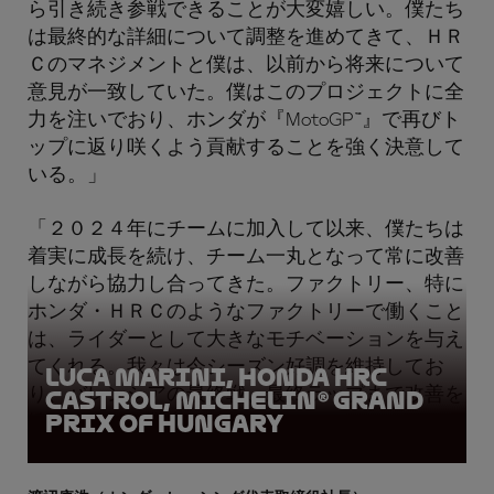
ら引き続き参戦できることが大変嬉しい。僕たち
は最終的な詳細について調整を進めてきて、ＨＲ
Ｃのマネジメントと僕は、以前から将来について
意見が一致していた。僕はこのプロジェクトに全
力を注いでおり、ホンダが『MotoGP™』で再びト
ップに返り咲くよう貢献することを強く決意して
いる。」
「２０２４年にチームに加入して以来、僕たちは
着実に成長を続け、チーム一丸となって常に改善
しながら協力し合ってきた。ファクトリー、特に
ホンダ・ＨＲＣのようなファクトリーで働くこと
は、ライダーとして大きなモチベーションを与え
てくれる。我々は今シーズン好調を維持してお
Luca Marini, Honda HRC
り、バレンシアの最終戦、最終ラップまで改善を
Castrol, Michelin® Grand
Prix of Hungary
続けることに集中している。」