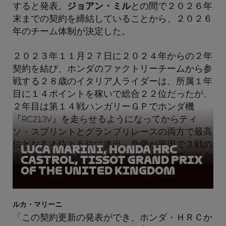
すると発表。
ジョアン・ミル
との間で２０２６年
末までの契約を締結していることから、２０２６
年のチーム体制が決定した。
２０２３年１１月２７日に２０２４年からの２年
契約を結び、ホンダのファクトリーチームから参
戦する２８歳のイタリア人ライダーは、所属１年
目に１４ポイントを稼いで総合２２位だったが、
２年目は第１４戦ハンガリーＧＰでホンダ機
『RC213V』を走らせるようになってからティ
ソ・スプリントとグランプリレースの両方で最高
位となる４位と５位に進出。負傷が原因で３戦の
Luca Marini, Honda HRC
欠場を強いられたが、７２ポイントを加算して合
Castrol, Tissot Grand Prix
of the United Kingdom
１３位に進出。
ルカ・マリーニ
「この契約更新の発表ができ、ホンダ・ＨＲＣか