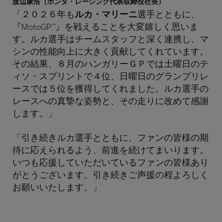
渡辺康浩（ホンダ・レーシング代表取締役社長）
「２０２６年も
ルカ・マリーニ
選手とともに、
『MotoGP™』を戦えることを大変嬉しく思いま
す。ルカ選手はチームスタッフと深く連携し、マ
シンの性能向上に大きく貢献してくれています。
その結果、８月のハンガリーＧＰでは土曜日のテ
ィソ・スプリントで４位、日曜日のグランプリレ
ースでは５位を獲得してくれました。ルカ選手の
レースへの真摯な姿勢と、その走りに改めて感謝
します。」
「引き続きルカ選手とともに、ファンの皆様の期
待に応えられるよう、前進を続けてまいります。
いつも応援していただいているファンの皆様あり
がとうございます。引き続きご声援の程よろしく
お願いいたします。」