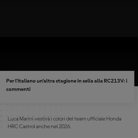
Per l'italiano un'altra stagione in sella alla RC213V: i
commenti
Luca Marini vestirà i colori del team ufficiale Honda
HRC Castrol anche nel 2026.