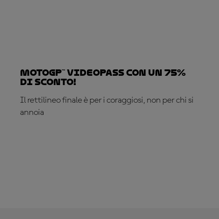
MotoGP™ VideoPass con un 75%
di sconto!
Il rettilineo finale è per i coraggiosi, non per chi si
annoia
ABBONATI ADESSO!