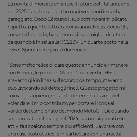
La novità di mercato chiarisce il futuro dell’italiano, che
nel 2025 è andato a punti in ogni weekend in cui ha
gareggiato. Dopo 12 round il suo bottino era triplicato
rispetto a quanto fatto lo scorso anno. Nello scorso GP,
corso in Ungheria, ha ottenuto il suo miglior risultato
da quando è in sella alla RC213V: un quarto posto nella
Tissot Sprint e un quinto domenica.
"Sono molto felice di dare questo annuncio e rimanere
con Honda”, le parole di Marini. “Io e i vertici HRC
eravamo già in linea sull’accordo da tempo, stavamo
solo lavorando sui dettagli finali. Questo progetto mi
coinvolge appieno, mi sento determinatissimo nel
voler dare il mio contributo per portare Honda ai
vertici del campionato del mondo MotoGP. Da quando
sono entrato nel team, nel 2024, siamo migliorati e le
attività appaiono sempre più efficienti. Lavorare con
una casa costruttrice, e in particolare con una realtà