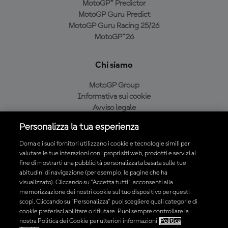
MotoGP™ Predictor
MotoGP Guru Predict
MotoGP Guru Racing 25/26
MotoGP™26
Chi siamo
MotoGP Group
Informativa sui cookie
Avviso legale
Informativa sulla privacy
Personalizza la tua esperienza
Condizioni di acquisto
Dorna e i suoi fornitori utilizzano i cookie e tecnologie simili per
valutare le tue interazioni con i propri siti web, prodotti e servizi al
fine di mostrarti una pubblicità personalizzata basata sulle tue
Scarica l'app ufficiale MotoGP™
abitudini di navigazione (per esempio, le pagine che ha
visualizzato). Cliccando su "Accetta tutti", acconsenti alla
memorizzazione dei nostri cookie sul tuo dispositivo per questi
scopi. Cliccando su "Personalizza" puoi scegliere quali categorie di
cookie preferisci abilitare o rifiutare. Puoi sempre controllare la
nostra Politica dei Cookie per ulteriori informazioni
Politica
© 2026 MotoGP Sports Entertainment Group. Tutti i diritti riservati.