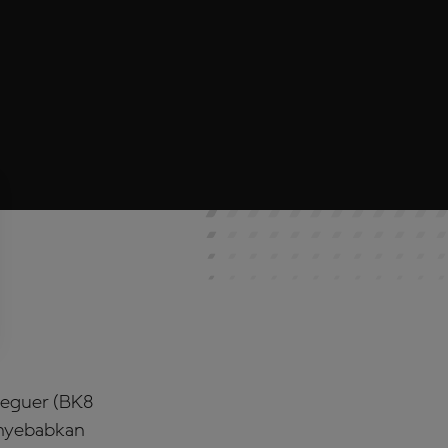
deguer (BK8
nyebabkan