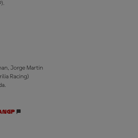
).
han, Jorge Martin
lia Racing)
da.
anGP
🏁