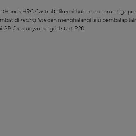
ir (Honda HRC Castrol) dikenai hukuman turun tiga posi
ambat di
racing line
dan menghalangi laju pembalap lain 
 GP Catalunya dari grid start P20.