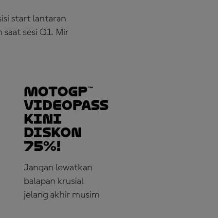
si start lantaran
saat sesi Q1. Mir
MotoGP™
VideoPass
Kini
Diskon
75%!
Jangan lewatkan
balapan krusial
jelang akhir musim