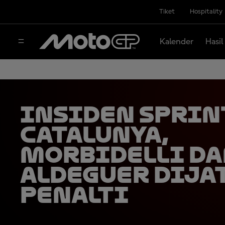
Tiket
Hospitality
Kalender
Hasil
Insiden Sprin
Catalunya,
Morbidelli d
Aldeguer Dija
Penalti