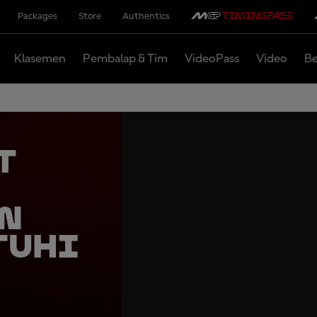
Packages
Store
Authentics
Klasemen
Pembalap & Tim
VideoPass
Video
Be
t
an
tuhi