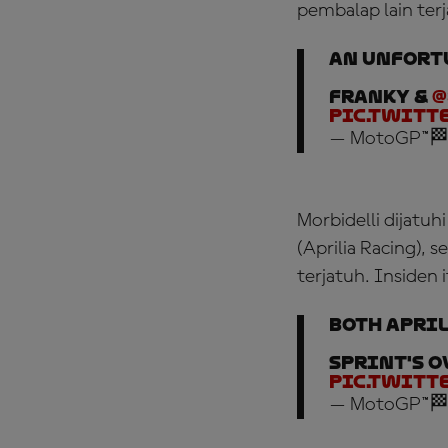
pembalap lain terj
An unfortu
Franky &
@
pic.twitt
— MotoGP™🏁
Morbidelli dijatu
(Aprilia Racing),
terjatuh. Inside
Both April
Sprint's o
pic.twitt
— MotoGP™🏁