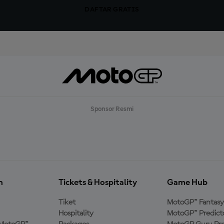
DAFTAR GRATIS
Sponsor Resmi
n
Tickets & Hospitality
Game Hub
Tiket
MotoGP™ Fantasy
Hospitality
MotoGP™ Predict