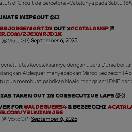
atuh di Circuit de Barcelona-Catalunya pada Sabtu (6/9
nate wipeout 😱💥
88jorgemartin
OUT ❌
#CatalanGP
🏁
er.com/zJexNrJD1k
 (@MotoGP)
September 6, 2025
hi penalti atas kecelakaannya dengan Juara Dunia berta
 sedangkan Aldeguer menyebabkan Marco Bezzecch (Apri
n itu pun membuat pabrikan Noale mengalami DNF gan
ias taken out in consecutive laps 🤯💥
ver for
@Aldeguer54
& Bezzecchi
#Catal
er.com/yzLwINNj5e
 (@MotoGP)
September 6, 2025