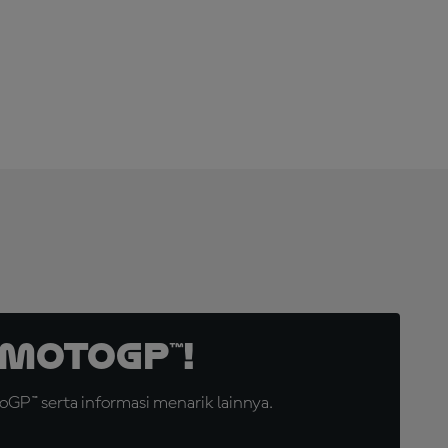
LANGGANAN
SEKARANG!
MotoGP™!
GP™ serta informasi menarik lainnya.