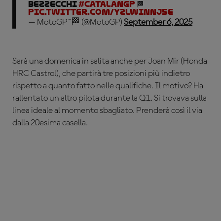
Bezzecchi
#CatalanGP
🏁
pic.twitter.com/yzLwINNj5e
— MotoGP™🏁 (@MotoGP)
September 6, 2025
Sarà una domenica in salita anche per Joan Mir (Honda
HRC Castrol), che partirà tre posizioni più indietro
rispetto a quanto fatto nelle qualifiche. Il motivo? Ha
rallentato un altro pilota durante la Q1. Si trovava sulla
linea ideale al momento sbagliato. Prenderà così il via
dalla 20esima casella.