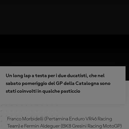
Un long lap a testa per i due ducatisti, che nel
sabato pomeriggio del GP della Catalogna sono
stati coinvolti in qualche pasticcio
Franco Morbidelli (Pertamina Enduro VR46 Racing
Team) e Fermin Aldeguer (BK8 Gresini Racing MotoGP)