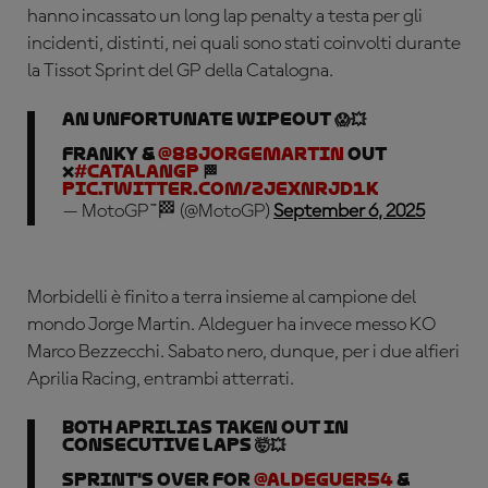
hanno incassato un long lap penalty a testa per gli
incidenti, distinti, nei quali sono stati coinvolti durante
la Tissot Sprint del GP della Catalogna.
An unfortunate wipeout 😱💥
Franky &
@88jorgemartin
OUT
❌
#CatalanGP
🏁
pic.twitter.com/zJexNrJD1k
— MotoGP™🏁 (@MotoGP)
September 6, 2025
Morbidelli è finito a terra insieme al campione del
mondo Jorge Martin. Aldeguer ha invece messo KO
Marco Bezzecchi. Sabato nero, dunque, per i due alfieri
Aprilia Racing, entrambi atterrati.
Both Aprilias taken out in
consecutive laps 🤯💥
Sprint's over for
@Aldeguer54
&