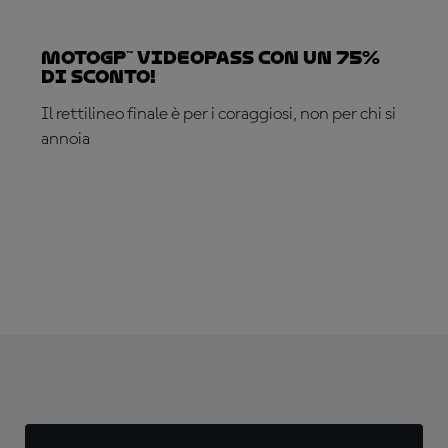
MotoGP™ VideoPass con un 75%
di sconto!
Il rettilineo finale è per i coraggiosi, non per chi si
annoia
ABBONATI ADESSO!