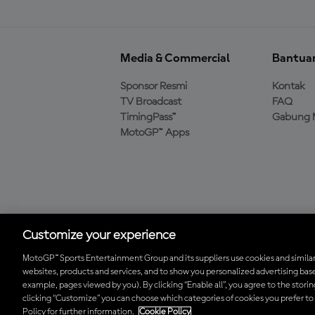
Media & Commercial
Bantua
Sponsor Resmi
Kontak
TV Broadcast
FAQ
TimingPass™
Gabung 
MotoGP™ Apps
Unduh Aplikasi Resmi
MotoGP™
Customize your experience
MotoGP™ Sports Entertainment Group and its suppliers use cookies and similar
websites, products and services, and to show you personalized advertising base
© 2026 MotoGP Sports Entertainment Group. Seluruh hak cipta dil
example, pages viewed by you). By clicking “Enable all”, you agree to the stori
clicking “Customize” you can choose which categories of cookies you prefer to
Policy for further information.
Cookie Policy