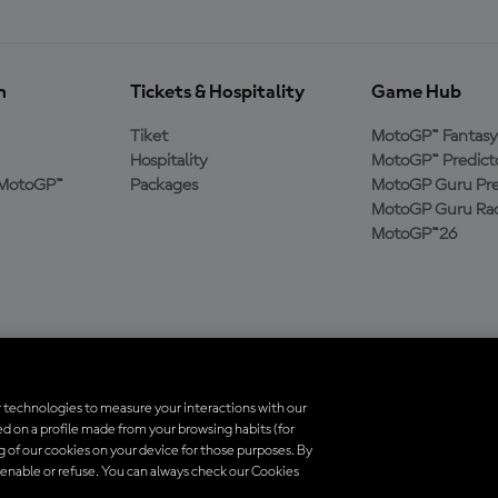
n
Tickets & Hospitality
Game Hub
Tiket
MotoGP™ Fantasy
Hospitality
MotoGP™ Predict
MotoGP™
Packages
MotoGP Guru Pre
MotoGP Guru Rac
MotoGP™26
 technologies to measure your interactions with our
d on a profile made from your browsing habits (for
indungi undang-undang. Semua merek dagang adalah milik dari pemiliknya 
ng of our cookies on your device for those purposes. By
 enable or refuse. You can always check our Cookies