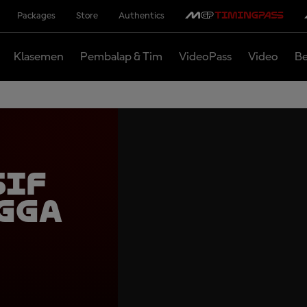
Packages
Store
Authentics
Klasemen
Pembalap & Tim
VideoPass
Video
Be
sif
gga