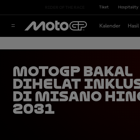
Tiket
Hospitality
RIDER OF THE RACE
Kalender
Hasil
MotoGP Bakal
Dihelat Inklu
di Misano hin
2031