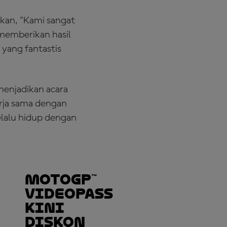
kan, "Kami sangat
memberikan hasil
yang fantastis
menjadikan acara
erja sama dengan
elalu hidup dengan
MotoGP™
VideoPass
Kini
Diskon