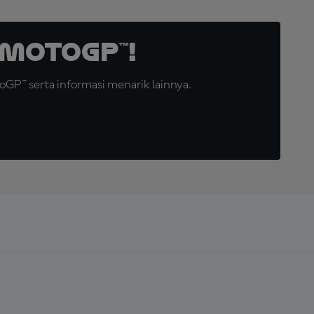
MotoGP™!
GP™ serta informasi menarik lainnya.