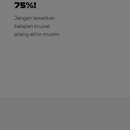
75%!
Jangan lewatkan
balapan krusial
jelang akhir musim
LANGGANAN
SEKARANG!