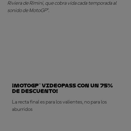
Riviera de Rímini, que cobra vida cada temporada al
sonido de MotoGP
".
¡MotoGP™ VideoPass con un 75%
de descuento!
La recta final es para los valientes, no para los
aburridos
¡SUSCRÍBETE YA!