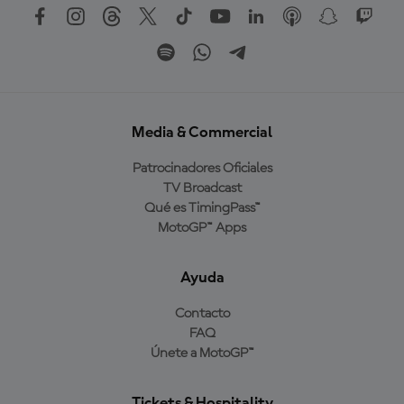
Media & Commercial
Patrocinadores Oficiales
TV Broadcast
Qué es TimingPass™
MotoGP™ Apps
Ayuda
Contacto
FAQ
Únete a MotoGP™
Tickets & Hospitality