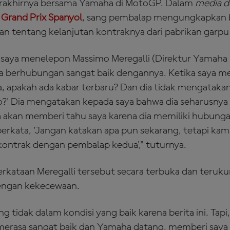
rakhirnya bersama Yamaha di MotoGP. Dalam
media d
,0 Grand Prix Spanyol
, sang pembalap mengungkapkan b
n tentang kelanjutan kontraknya dari pabrikan garpu 
u, saya menelepon Massimo Meregalli (Direktur Yamah
ya berhubungan sangat baik dengannya. Ketika saya m
, apakah ada kabar terbaru? Dan dia tidak mengatakan
io?' Dia mengatakan kepada saya bahwa dia seharusny
ia akan memberi tahu saya karena dia memiliki hubung
berkata, 'Jangan katakan apa pun sekarang, tetapi kami
ontrak dengan pembalap kedua'," tuturnya.
rkataan Meregalli tersebut secara terbuka dan teruku
dengan kekecewaan.
ang tidak dalam kondisi yang baik karena berita ini. Tapi
 merasa sangat baik dan Yamaha datang, memberi saya 