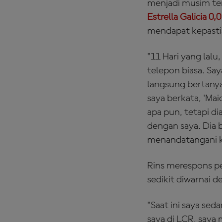
menjadi musim te
Estrella Galicia 0
mendapat kepastia
"11 Hari yang lal
telepon biasa. Sa
langsung bertanya
saya berkata, 'Ma
apa pun, tetapi d
dengan saya. Dia 
menandatangani k
Rins merespons pe
sedikit diwarnai 
"Saat ini saya sed
saya di LCR, saya