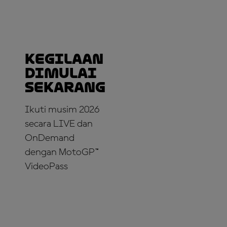
Kegilaan
dimulai
sekarang
Ikuti musim 2026
secara LIVE dan
OnDemand
dengan MotoGP™
VideoPass
LANGGANAN
SEKARANG!