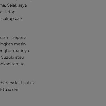
ma. Sejak saya
a, tetapi
 cukup baik
san – seperti
ndingkan mesin
menghormatinya.
 Suzuki atau
rahkan semua
eberapa kali untuk
ktu ia dan