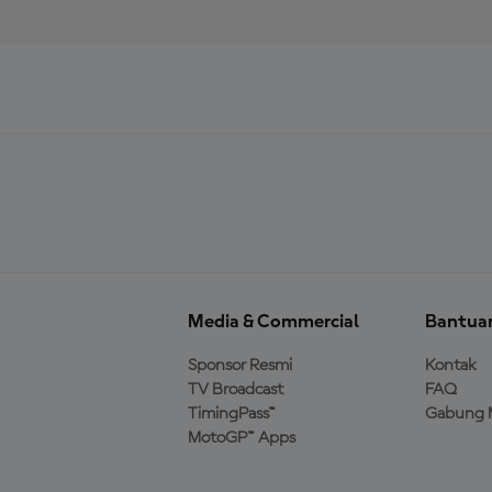
Media & Commercial
Bantua
Sponsor Resmi
Kontak
TV Broadcast
FAQ
TimingPass™
Gabung 
MotoGP™ Apps