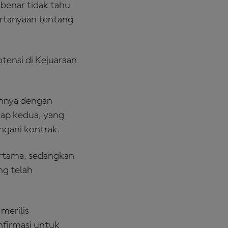
benar tidak tahu
ertanyaan tentang
otensi di Kejuaraan
pannya dengan
ap kedua, yang
gani kontrak.
ertama, sedangkan
ng telah
merilis
firmasi untuk