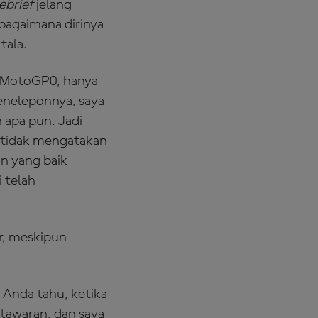
ebrief
jelang
agaimana dirinya
tala.
a MotoGP0, hanya
eneleponnya, saya
 apa pun. Jadi
a tidak mengatakan
an yang baik
 telah
r, meskipun
, Anda tahu, ketika
tawaran, dan saya