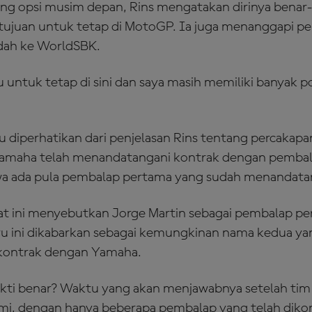
ang opsi musim depan, Rins mengatakan dirinya benar-
bertujuan untuk tetap di MotoGP. Ia juga menanggapi p
dah ke WorldSBK.
 untuk tetap di sini dan saya masih memiliki banyak p
lu diperhatikan dari penjelasan Rins tentang percaka
 Yamaha telah menandatangani kontrak dengan pembal
a ada pula pembalap pertama yang sudah menandatan
at ini menyebutkan Jorge Martin sebagai pembalap p
u ini dikabarkan sebagai kemungkinan nama kedua ya
kontrak dengan Yamaha.
kti benar? Waktu yang akan menjawabnya setelah tim 
, dengan hanya beberapa pembalap yang telah dikon