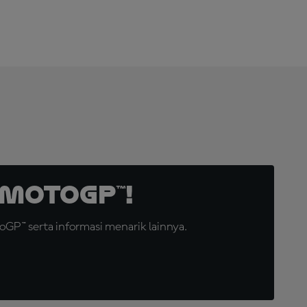
MotoGP™!
GP™ serta informasi menarik lainnya.