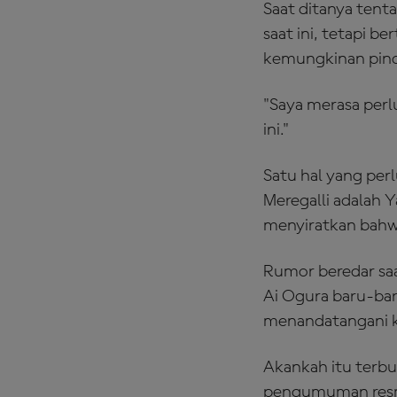
Saat ditanya tent
saat ini, tetapi 
kemungkinan pin
"Saya merasa perlu
ini."
Satu hal yang per
Meregalli adalah
menyiratkan bahw
Rumor beredar sa
Ai Ogura baru-bar
menandatangani 
Akankah itu terbu
pengumuman resmi