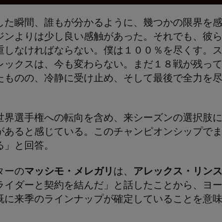
した瞬間、誰もが分かるように、幾つかの限界を
ジンよりは少し良い感触があった。それでも、彼
重しなければならない。僕は１００％を尽くす。
レックスは、今も変わらない。まだ１８戦が残っ
たものの、冷静に受け止め、そして最後で全力を
世界選手権への転向を含め、来シーズンの選択肢
があると感じている。このチャンピオンシップで
る」と回答。
ターの
マッシモ・メレガリ
は、
アレックス・リン
ライダーと契約を結んだ」と話したことから、ヨ
既に来季のラインナップが確定していることを意