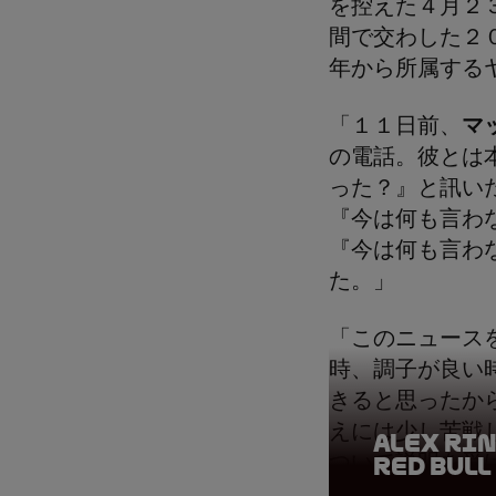
を控えた４月２
間で交わした２
年から所属する
「１１日前、
マ
の電話。彼とは
った？』と訊い
『今は何も言わ
『今は何も言わ
た。」
「このニュース
時、調子が良い
きると思ったか
えには少し苦戦
Alex Ri
ついて説明を受
Red Bull