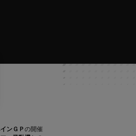
ペインＧＰ
の開催