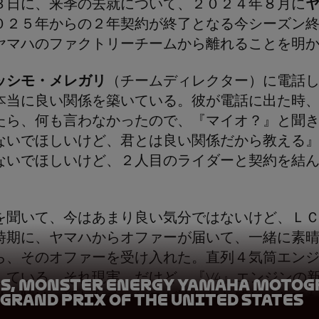
３日に、来季の去就について、２０２４年８月に
０２５年からの２年契約が終了となる今シーズン
ヤマハのファクトリーチームから離れることを明
ッシモ・メレガリ
（チームディレクター）に電話
本当に良い関係を築いている。彼が電話に出た時
たら、何も言わなかったので、『マイオ？』と聞
ないでほしいけど、君とは良い関係だから教える
ないでほしいけど、２人目のライダーと契約を結
を聞いて、今はあまり良い気分ではないけど、Ｌ
時期に、ヤマハからオファーが届いて、一緒に素
ら、そのオファーを受け入れた。直列４気筒エン
している。それ現実。だけど、『V4』エンジンの
ns, Monster Energy Yamaha MotoGP
けた時は、新たなチャンスが訪れたと感じ、とて
 Grand Prix of the United States