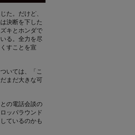
感じた。だけど、
らは決断を下した
スズキとホンダで
ている。全力を尽
尽くすことを宣
については、「こ
まだまだ大きな可
ス
との電話会談の
ーロッパラウンド
味しているのかも