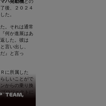
ヤマハ発動機
との
終了後、２０２４
かした。
した。それは通常
、『何か進展はあ
き返した。彼は
』と言い出し、
んだ』と言っ
ＣＲに所属した
晴らしいことがで
ジンからの乗り換
新プロジェクトに
™ Team,
も嬉しかった。」