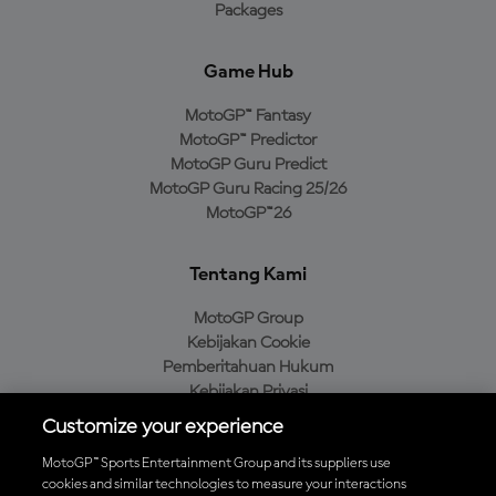
Packages
Game Hub
MotoGP™ Fantasy
MotoGP™ Predictor
MotoGP Guru Predict
MotoGP Guru Racing 25/26
MotoGP™26
Tentang Kami
MotoGP Group
Kebijakan Cookie
Pemberitahuan Hukum
Kebijakan Privasi
Kebijakan Pembelian
Customize your experience
MotoGP™ Sports Entertainment Group and its suppliers use
cookies and similar technologies to measure your interactions