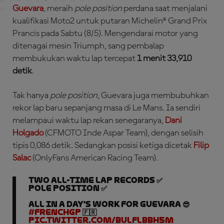
Guevara
, meraih
pole position
perdana saat menjalani
kualifikasi Moto2 untuk putaran Michelin® Grand Prix
Prancis pada Sabtu (8/5). Mengendarai motor yang
ditenagai mesin Triumph, sang pembalap
membukukan waktu lap tercepat
1 menit 33,910
detik
.
Tak hanya
pole position
, Guevara juga membubuhkan
rekor lap baru sepanjang masa di Le Mans. Ia sendiri
melampaui waktu lap rekan senegaranya,
Dani
Holgado
(CFMOTO Inde Aspar Team), dengan selisih
tipis 0,086 detik. Sedangkan posisi ketiga dicetak
Filip
Salac
(OnlyFans American Racing Team).
Two all-time lap records ✅
Pole position ✅
All in a day's work for Guevara 😎
#FrenchGP
🇫🇷
pic.twitter.com/BuLFlbBH5M