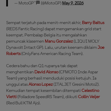
— MotoGP™🏁 (@MotoGP)
May 9, 2026
Sempat terjatuh pada menit-menit akhir,
Barry Baltus
(REDS Fantic Racing) dapat mengamankan grid start
keempat. Pembalap Belgia itu mengalahkan
pemuncak klasemen
Manu Gonzalez
(LIQUI MOLY
Dynavolt Intact GP). Lalu, urutan keenam diklaim
Joe
Roberts
(OnlyFans American Racing Team).
Cedera bahu dan Q1 rupanya tak dapat
menghentikan
David Alonso
(CFMOTO Inde Aspar
Team) yang berhasil menduduki posisi ketujuh. Ia
unggul atas
Alonso Lopez
(ITALJET Gresini Moto2).
Kemudian tempat kesembilan ditempati
Celestino
Vietti
(Folladore SpeedRS Team), diikuti
Collin Veijer
(Red Bull KTM Ajo).