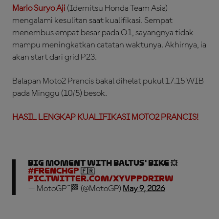
Mario Suryo Aji
(Idemitsu Honda Team Asia)
mengalami kesulitan saat kualifikasi. Sempat
menembus empat besar pada Q1, sayangnya tidak
mampu meningkatkan catatan waktunya. Akhirnya, ia
akan start dari grid P23.
Balapan Moto2 Prancis bakal dihelat pukul 17.15 WIB
pada Minggu (10/5) besok.
HASIL LENGKAP KUALIFIKASI MOTO2 PRANCIS!
Big moment with Baltus' bike 💥
#FrenchGP
🇫🇷
pic.twitter.com/xyvPpDriRW
— MotoGP™🏁 (@MotoGP)
May 9, 2026