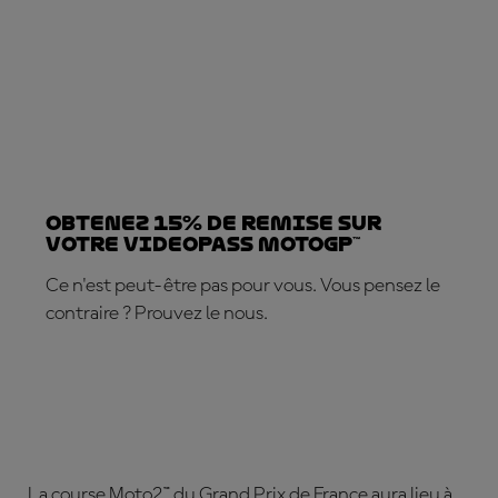
Obtenez 15% de REMISE sur
votre VideoPass MotoGP™
Ce n'est peut-être pas pour vous. Vous pensez le
contraire ? Prouvez le nous.
ABONNEZ-VOUS DÈS MAINTENANT !
La course Moto2™ du Grand Prix de France aura lieu à