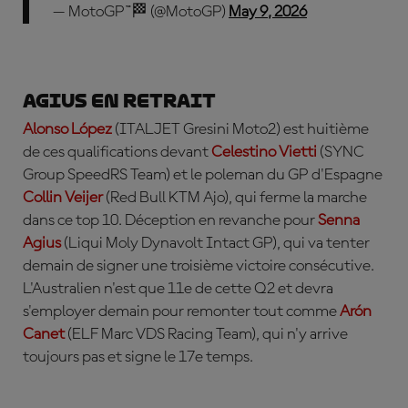
— MotoGP™🏁 (@MotoGP)
May 9, 2026
Agius en retrait
Alonso López
(ITALJET Gresini Moto2) est huitième
de ces qualifications devant
Celestino Vietti
(SYNC
Group SpeedRS Team) et le poleman du GP d'Espagne
Collin Veijer
(Red Bull KTM Ajo), qui ferme la marche
dans ce top 10. Déception en revanche pour
Senna
Agius
(Liqui Moly Dynavolt Intact GP), qui va tenter
demain de signer une troisième victoire consécutive.
L'Australien n'est que 11e de cette Q2 et devra
s'employer demain pour remonter tout comme
Arón
Canet
(ELF Marc VDS Racing Team), qui n'y arrive
toujours pas et signe le 17e temps.