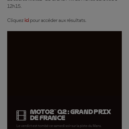
12h15
.
Cliquez
ici
pour accéder aux résultats.
Moto2™ Q2 : Grand Prix
de France
Le verdict est tombé ce samedi soir sur la piste du Mans.