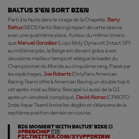
Baltus s'en sort bien
Parti à la faute dans le virage de la Chapelle,
Barry
Baltus
(REDS Fantic Racing) repart de cette séance
avec une quatrième place. Auteur du même chrono
que
Manuel Gonz
ález
(Liqui Moly Dynavolt Intact GP)
au millième près, le Belge est devant grâce à son
deuxième meilleur temps et relègue le leader du
Championnat du Monde au cinquième rang. Passé par
les repêchages,
Joe Roberts
(OnlyFans American
Racing Team) offre à American Racing un double top 6
cet après-midi au Mans. Rescapé lui aussi de la Q1
après un vendredi compliqué,
David Alonso
(CFMOTO
Inde Aspar Team) limite les dégâts et s'élancera de la
septième position demain en course.
Big moment with Baltus' bike 💥
#FrenchGP
🇫🇷
pic.twitter.com/xyvPpDriRW