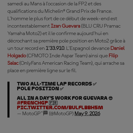
samedi au Mans à l'occasion de la FP2 et des
qualifications du Michelin® Grand Prix de France.
L'homme le plus fort de ce début de week-end est
incontestablement
Izan Guevara
(BLU CRU Pramac
Yamaha Moto2) et il le confirme aujourd'hui en
décrochant sa première pole position en Moto2 grâce à
un tour record en
1'33.910
. L'Espagnol devance
Daniel
Holgado
(CFMOTO Inde Aspar Team) ainsi que
Filip
Salac
(OnlyFans American Racing Team), qui arrache sa
place en première ligne sur le fil.
Two all-time lap records ✅
Pole position ✅
All in a day's work for Guevara 😎
#FrenchGP
🇫🇷
pic.twitter.com/BuLFlbBH5M
— MotoGP™🏁 (@MotoGP)
May 9, 2026