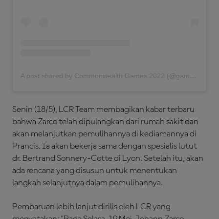
A post shared by Commonwealth Games 2022 (@gamescommonwealth)
Senin (18/5), LCR Team membagikan kabar terbaru
bahwa Zarco telah dipulangkan dari rumah sakit dan
akan melanjutkan pemulihannya di kediamannya di
Prancis. Ia akan bekerja sama dengan spesialis lutut
dr. Bertrand Sonnery-Cotte di Lyon. Setelah itu, akan
ada rencana yang disusun untuk menentukan
langkah selanjutnya dalam pemulihannya.
Pembaruan lebih lanjut dirilis oleh LCR yang
menyatakan: "Pada Selasa, 19 Mei, Johann Zarco