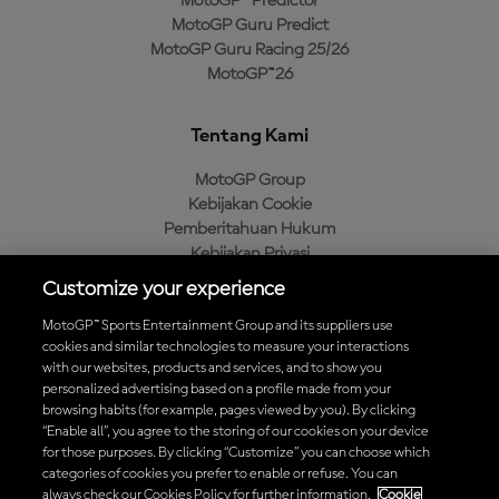
MotoGP™ Predictor
MotoGP Guru Predict
MotoGP Guru Racing 25/26
MotoGP™26
Tentang Kami
MotoGP Group
Kebijakan Cookie
Pemberitahuan Hukum
Kebijakan Privasi
Kebijakan Pembelian
Customize your experience
MotoGP™ Sports Entertainment Group and its suppliers use
cookies and similar technologies to measure your interactions
with our websites, products and services, and to show you
Unduh Aplikasi Resmi MotoGP™
personalized advertising based on a profile made from your
browsing habits (for example, pages viewed by you). By clicking
“Enable all”, you agree to the storing of our cookies on your device
for those purposes. By clicking “Customize” you can choose which
categories of cookies you prefer to enable or refuse. You can
© 2026 MotoGP Sports Entertainment Group. Seluruh hak cipta
always check our Cookies Policy for further information.
Cookie