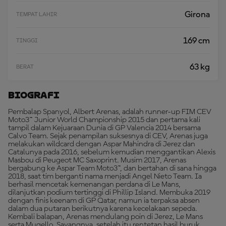
A
K
Girona
TEMPAT LAHIR
169 cm
TINGGI
63 kg
BERAT
Biografi
Pembalap Spanyol, Albert Arenas, adalah runner-up FIM CEV
Moto3™ Junior World Championship 2015 dan pertama kali
tampil dalam Kejuaraan Dunia di GP Valencia 2014 bersama
Calvo Team. Sejak penampilan suksesnya di CEV, Arenas juga
melakukan wildcard dengan Aspar Mahindra di Jerez dan
Catalunya pada 2016, sebelum kemudian menggantikan Alexis
Masbou di Peugeot MC Saxoprint. Musim 2017, Arenas
bergabung ke Aspar Team Moto3™, dan bertahan di sana hingga
2018, saat tim berganti nama menjadi Angel Nieto Team. Ia
berhasil mencetak kemenangan perdana di Le Mans,
dilanjutkan podium tertinggi di Phillip Island. Membuka 2019
dengan finis keenam di GP Qatar, namun ia terpaksa absen
dalam dua putaran berikutnya karena kecelakaan sepeda.
Kembali balapan, Arenas mendulang poin di Jerez, Le Mans
serta Mugello. Sayangnya, setelah itu rentetan hasil buruk