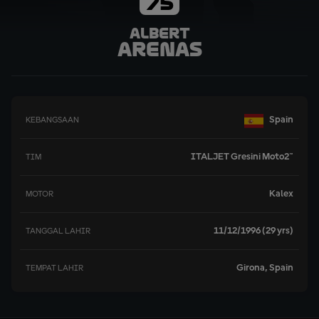
75
Albert
Arenas
Spain
KEBANGSAAN
ITALJET Gresini Moto2™
TIM
Kalex
MOTOR
11/12/1996 (29 yrs)
TANGGAL LAHIR
Girona, Spain
TEMPAT LAHIR