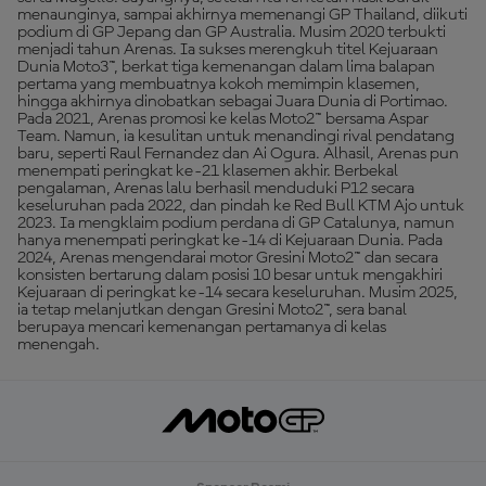
menaunginya, sampai akhirnya memenangi GP Thailand, diikuti
podium di GP Jepang dan GP Australia. Musim 2020 terbukti
menjadi tahun Arenas. Ia sukses merengkuh titel Kejuaraan
Dunia Moto3™, berkat tiga kemenangan dalam lima balapan
pertama yang membuatnya kokoh memimpin klasemen,
hingga akhirnya dinobatkan sebagai Juara Dunia di Portimao.
Pada 2021, Arenas promosi ke kelas Moto2™ bersama Aspar
Team. Namun, ia kesulitan untuk menandingi rival pendatang
baru, seperti Raul Fernandez dan Ai Ogura. Alhasil, Arenas pun
menempati peringkat ke-21 klasemen akhir. Berbekal
pengalaman, Arenas lalu berhasil menduduki P12 secara
keseluruhan pada 2022, dan pindah ke Red Bull KTM Ajo untuk
2023. Ia mengklaim podium perdana di GP Catalunya, namun
hanya menempati peringkat ke-14 di Kejuaraan Dunia. Pada
2024, Arenas mengendarai motor Gresini Moto2™ dan secara
konsisten bertarung dalam posisi 10 besar untuk mengakhiri
Kejuaraan di peringkat ke-14 secara keseluruhan. Musim 2025,
ia tetap melanjutkan dengan Gresini Moto2™, sera banal
berupaya mencari kemenangan pertamanya di kelas
menengah.