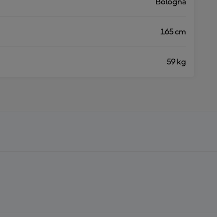
Bologna
165 cm
59 kg