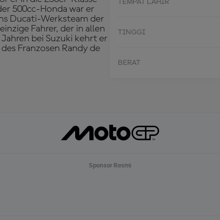
TEMPAT LAHIR
f der 500cc-Honda war er
ins Ducati-Werksteam der
inzige Fahrer, der in allen
TINGGI
Jahren bei Suzuki kehrt er
e des Franzosen Randy de
BERAT
Sponsor Resmi