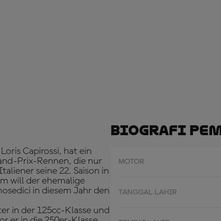
Biografi Pe
ris Capirossi, hat ein
and-Prix-Rennen, die nur
MOTOR
aliener seine 22. Saison in
m will der ehemalige
mosedici in diesem Jahr den
TANGGAL LAHIR
ter in der 125cc-Klasse und
or er in die 250er-Klasse