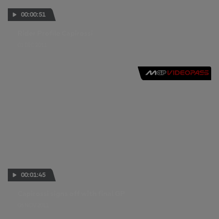
00:00:51
Rider Profile Capirossi
01 DIC 2011
00:01:45
Capirossi signs off with final GP
06 NOV 2011