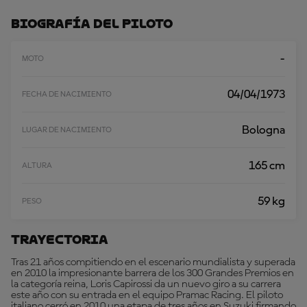
A
R
Biografía Del Piloto
M
Á
S
-
MOTO
04/04/1973
FECHA DE NACIMIENTO
Bologna
LUGAR DE NACIMIENTO
165 cm
ALTURA
59 kg
PESO
Trayectoria
Tras 21 años compitiendo en el escenario mundialista y superada
en 2010 la impresionante barrera de los 300 Grandes Premios en
la categoría reina, Loris Capirossi da un nuevo giro a su carrera
este año con su entrada en el equipo Pramac Racing. El piloto
italiano cerró en 2010 una etapa de tres años en Suzuki firmando