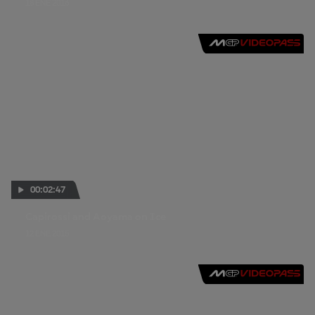
18 ENE 2016
00:02:47
Capirossi and Aoyama on Ice
12 ENE 2015