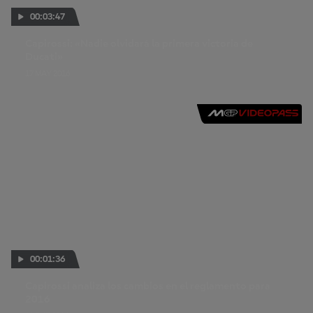
00:03:47
Capirossi: «Nadie olvidará la primera victoria de
Ducati»
17 MAY 2016
00:01:36
Capirossi analiza los cambios en el reglamento para
2016