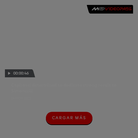
00:00:46
Capirossi determined to dedicate strong result to
Simoncelli
04 NOV 2011
CARGAR MÁS
C
A
R
G