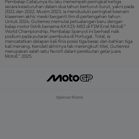
Pembalap Catalunya itu lalu menempati peringkat ketiga
secara keseluruhan dalam dua tahun berturut-turut, yakni pada
2021 dan 2022. Musim 2023, ia menduduki peringkat keenam
klasemen akhir, meski berganti tim di pertengahan tahun.
Untuk 2024, Gutierrez memulai petualangan baru dengan
balap motor listrik bersama AXXIS-MSI di FIM Enel MotoE™
World Championship. Pembalap Spanyol ini berhasil naik
podium pada putaran pembuka di Portugal. Total, ia
mencatatkan delapan kali finis posisi tiga besar, dan bahkan tiga
kali menang. Kendati akhirnya tak merengkuh titel, Gutierrez
merupakan salah satu favorit dalam perebutan gelar juara
MotoE™ 2025.
Sponsor Resmi