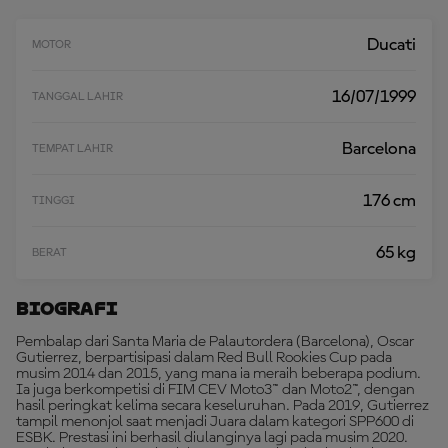
B
I
H
Ducati
MOTOR
B
A
N
16/07/1999
TANGGAL LAHIR
Y
A
K
Barcelona
TEMPAT LAHIR
176 cm
TINGGI
65 kg
BERAT
Biografi
Pembalap dari Santa Maria de Palautordera (Barcelona), Oscar
Gutierrez, berpartisipasi dalam Red Bull Rookies Cup pada
musim 2014 dan 2015, yang mana ia meraih beberapa podium.
Ia juga berkompetisi di FIM CEV Moto3™ dan Moto2™, dengan
hasil peringkat kelima secara keseluruhan. Pada 2019, Gutierrez
tampil menonjol saat menjadi Juara dalam kategori SPP600 di
ESBK. Prestasi ini berhasil diulanginya lagi pada musim 2020.