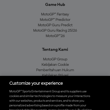
Game Hub
MotoGP™ Fantasy
MotoGP™ Predictor
MotoGP Guru Predict
MotoGP Guru Racing 25/26
MotoGP™26
Tentang Kami
MotoGP Group
Kebijakan Cookie
Pemberitahuan Hukum
Kebijakan Privasi
Kebijakan Pembelian
Customize your experience
MotoGP™ Sports Entertainment Group and its suppliers use
cookies and similar technologies to measure your interactions
with our websites, products and services, and to show you
Unduh Aplikasi Resmi MotoGP™
personalized advertising based on a profile made from your