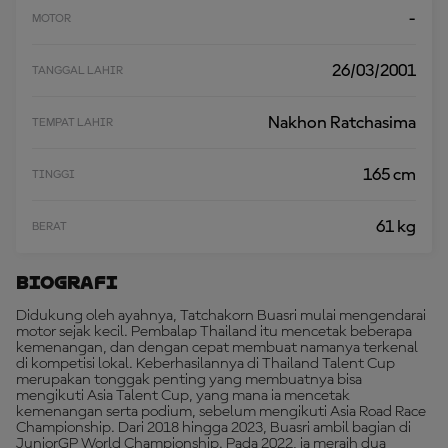
-
MOTOR
26/03/2001
TANGGAL LAHIR
Nakhon Ratchasima
TEMPAT LAHIR
165 cm
TINGGI
61 kg
BERAT
Biografi
Didukung oleh ayahnya, Tatchakorn Buasri mulai mengendarai
motor sejak kecil. Pembalap Thailand itu mencetak beberapa
kemenangan, dan dengan cepat membuat namanya terkenal
di kompetisi lokal. Keberhasilannya di Thailand Talent Cup
merupakan tonggak penting yang membuatnya bisa
mengikuti Asia Talent Cup, yang mana ia mencetak
kemenangan serta podium, sebelum mengikuti Asia Road Race
Championship. Dari 2018 hingga 2023, Buasri ambil bagian di
JuniorGP World Championship. Pada 2022, ia meraih dua