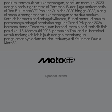
podium, termasuk satu kemenangan, sebelum memulai 2023
dengan posisi tiga teratas di Portimao. Buasri juga berkompetisi
di Red Bull MotoGP™ Rookies Cup dari 2020 hingga 2022, ajang
di mana ia mengemas satu kemenangan serta dua podium.
Setelah berpartisipasi sebagai wildcard, Buasri memulai musim
pertamanya sebagai pembalap reguler Grand Prix pada 2024
bersama Honda Team Asia, dan berhasil meraih hasil terbaik finis
posisi ke-15. Memasuki 2025, pembalap Thailand ini bertekad
untuk melangkah lebih jauh dengan membangun
pengalamannya dalam musim keduanya di Kejuaraan Dunia
Moto3™.
Sponsor Resmi