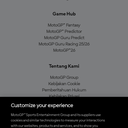
Game Hub
MotoGP™ Fantasy
MotoGP™ Predictor
MotoGP Guru Predict
MotoGP Guru Racing 25/26
MotoGP™26
Tentang Kami
MotoGP Group
Kebijakan Cookie
Pemberitahuan Hukum
Kebijakan Privasi
Kebijakan Pembelian
Customize your experience
MotoGP™ Sports Entertainment Group and its suppliers use
cookies and similar technologies to measure your interactions
with our websites, products and services, and to show you
Unduh Aplikasi Resmi MotoGP™