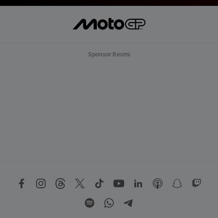
T
L
E
B
I
H
B
Sponsor Resmi
A
N
Y
A
K