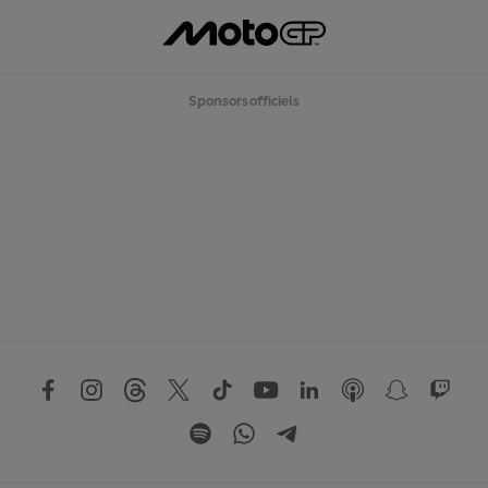
G
E
R
P
L
U
Sponsors officiels
S