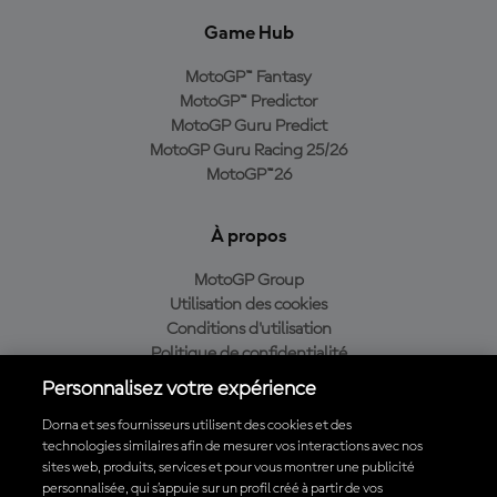
Game Hub
MotoGP™ Fantasy
MotoGP™ Predictor
MotoGP Guru Predict
MotoGP Guru Racing 25/26
MotoGP™26
À propos
MotoGP Group
Utilisation des cookies
Conditions d'utilisation
Politique de confidentialité
Politique d’achat
Personnalisez votre expérience
Dorna et ses fournisseurs utilisent des cookies et des
technologies similaires afin de mesurer vos interactions avec nos
sites web, produits, services et pour vous montrer une publicité
Télécharger l'appli officielle du MotoGP™
personnalisée, qui s’appuie sur un profil créé à partir de vos