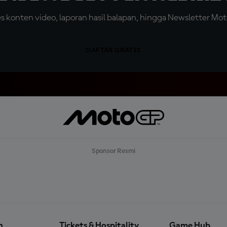
konten video, laporan hasil balapan, hingga Newsletter Moto
DAFTAR GRATIS
Sponsor Resmi
n
Tickets & Hospitality
Game Hub