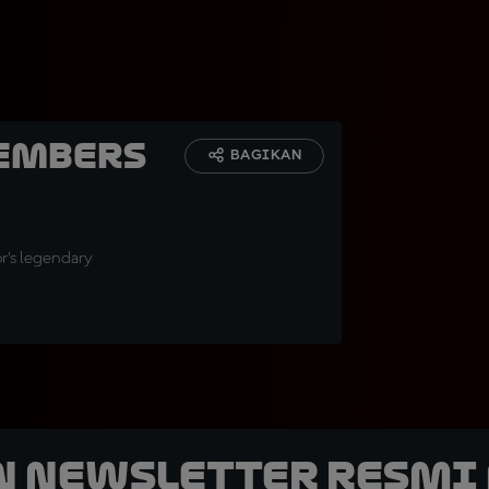
members
BAGIKAN
r's legendary
n Newsletter Resmi 