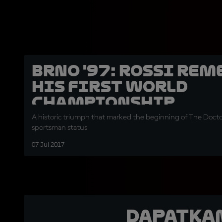
Brno '97: Rossi re
his first World
Championship
A historic triumph that marked the beginning of The Docto
sportsman status
07 Jul 2017
Dapatka