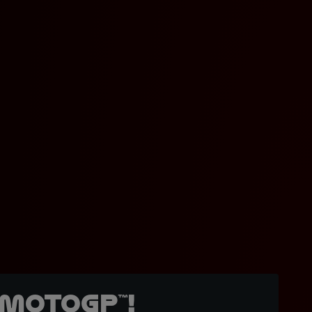
MotoGP™!