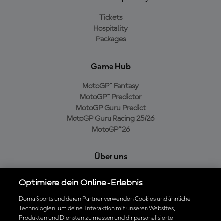
Tickets
Hospitality
Packages
Game Hub
MotoGP™ Fantasy
MotoGP™ Predictor
MotoGP Guru Predict
MotoGP Guru Racing 25/26
MotoGP™26
Über uns
MotoGP Group
Optimiere dein Online-Erlebnis
Cookie-Richtlinien
Geschäftsbedingungen
Dorna Sports und deren Partner verwenden Cookies und ähnliche
Technologien, um deine Interaktion mit unseren Websites,
Datenschutzrichtlinien
Produkten und Diensten zu messen und dir personalisierte
Kaufrichtlinie