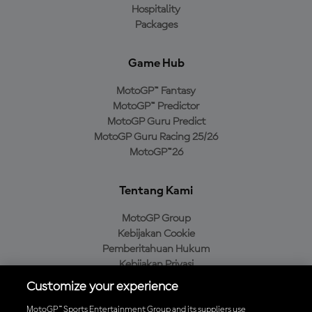
Hospitality
Packages
Game Hub
MotoGP™ Fantasy
MotoGP™ Predictor
MotoGP Guru Predict
MotoGP Guru Racing 25/26
MotoGP™26
Tentang Kami
MotoGP Group
Kebijakan Cookie
Pemberitahuan Hukum
Kebijakan Privasi
Kebijakan Pembelian
Customize your experience
MotoGP™ Sports Entertainment Group and its suppliers use