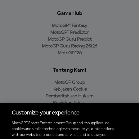
Game Hub
MotoGP™ Fantasy
MotoGP™ Predictor
MotoGP Guru Predict
MotoGP Guru Racing 25/26
MotoGP™26
Tentang Kami
MotoGP Group
Kebijakan Cookie
Pemberitahuan Hukum
Kebijakan Privasi
Kebijakan Pembelian
Customize your experience
MotoGP™ Sports Entertainment Group and its suppliers use
cookies and similar technologies to measure your interactions
with our websites, products and services, and to show you
Unduh Aplikasi Resmi MotoGP™