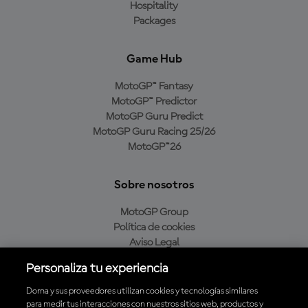
Hospitality
Packages
Game Hub
MotoGP™ Fantasy
MotoGP™ Predictor
MotoGP Guru Predict
MotoGP Guru Racing 25/26
MotoGP™26
Sobre nosotros
MotoGP Group
Política de cookies
Aviso Legal
Política de privacidad
Personaliza tu experiencia
Política de compra
Dorna y sus proveedores utilizan cookies y tecnologías similares
para medir tus interacciones con nuestros sitios web, productos y