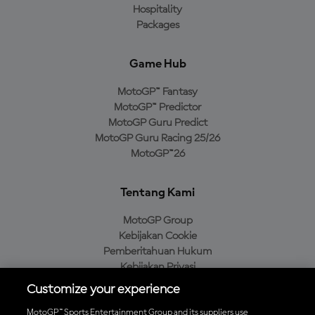
Hospitality
Packages
Game Hub
MotoGP™ Fantasy
MotoGP™ Predictor
MotoGP Guru Predict
MotoGP Guru Racing 25/26
MotoGP™26
Tentang Kami
MotoGP Group
Kebijakan Cookie
Pemberitahuan Hukum
Kebijakan Privasi
Kebijakan Pembelian
Customize your experience
MotoGP™ Sports Entertainment Group and its suppliers use