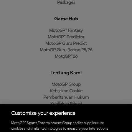
Packages
Game Hub
MotoGP™ Fantasy
MotoGP™ Predictor
MotoGP Guru Predict
MotoGP Guru Racing 25/26
MotoGP™26
Tentang Kami
MotoGP Group
Kebijakan Cookie
Pemberitahuan Hukum
Kebijakan Privasi
Kebijakan Pembelian
Customize your experience
MotoGP™ Sports Entertainment Group and its suppliers use
cookies and similar technologies to measure your interactions