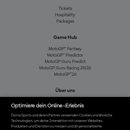
Tickets
Hospitality
Packages
Game Hub
MotoGP™ Fantasy
MotoGP™ Predictor
MotoGP Guru Predict
MotoGP Guru Racing 25/26
MotoGP™26
Über uns
MotoGP Group
Optimiere dein Online-Erlebnis
Cookie-Richtlinien
Geschäftsbedingungen
Dorna Sports und deren Partner verwenden Cookies und ähnliche
Technologien, um deine Interaktion mit unseren Websites,
Datenschutzrichtlinien
Produkten und Diensten zu messen und dir personalisierte
Kaufrichtlinie