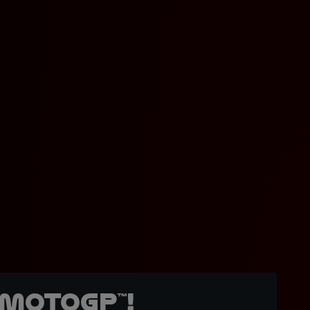
MotoGP™!