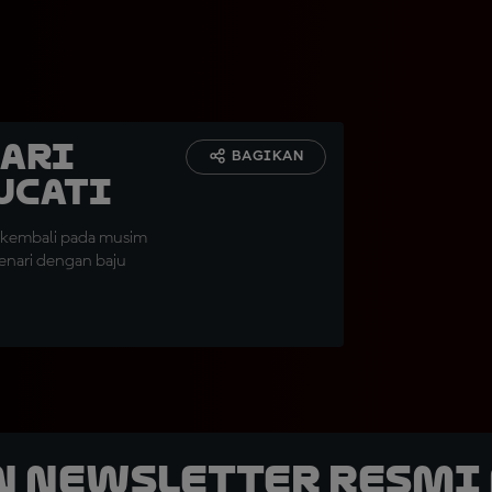
nari
BAGIKAN
ucati
r kembali pada musim
nari dengan baju
n Newsletter Resmi 