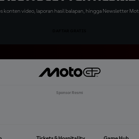
konten video, laporan hasil balapan, hingga Newsletter Moto
DAFTAR GRATIS
Sponsor Resmi
n
Tickets & Hospitality
Game Hub