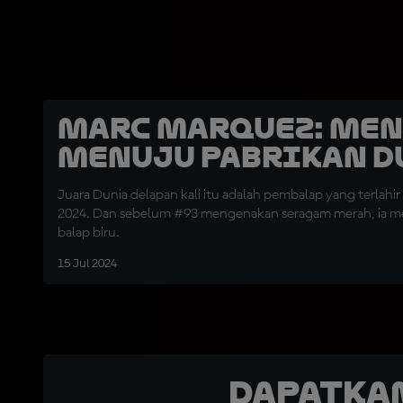
Marc Marquez: Me
Menuju Pabrikan D
Juara Dunia delapan kali itu adalah pembalap yang terlahi
2024. Dan sebelum #93 mengenakan seragam merah, ia me
balap biru.
15 Jul 2024
Dapatka