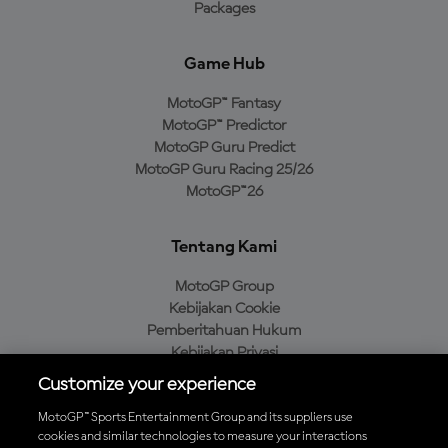
Packages
Game Hub
MotoGP™ Fantasy
MotoGP™ Predictor
MotoGP Guru Predict
MotoGP Guru Racing 25/26
MotoGP™26
Tentang Kami
MotoGP Group
Kebijakan Cookie
Pemberitahuan Hukum
Kebijakan Privasi
Kebijakan Pembelian
Customize your experience
MotoGP™ Sports Entertainment Group and its suppliers use
cookies and similar technologies to measure your interactions