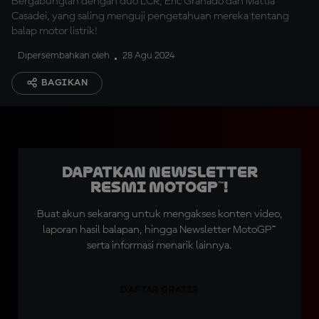
Bergabunglah dengan duo LCR, Eric Granado dan Mattia
Casadei, yang saling menguji pengetahuan mereka tentang
balap motor listrik!
Dipersembahkan oleh
28 Agu 2024
BAGIKAN
Dapatkan Newsletter
Resmi MotoGP™!
Buat akun sekarang untuk mengakses konten video,
laporan hasil balapan, hingga Newsletter MotoGP™
serta informasi menarik lainnya.
DAFTAR GRATIS