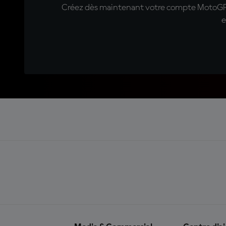
Créez dès maintenant votre compte MotoGP™ e
e