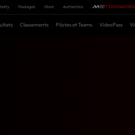
tality
Packages
Store
Authentics
ultats
Classements
Pilotes et Teams
VideoPass
Vi