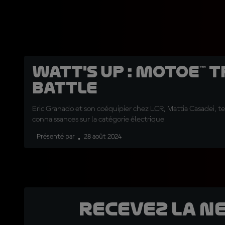
Watt's Up : MotoE™ 
Battle
Eric Granado et son coéquipier chez LCR, Mattia Casadei, te
connaissances sur la catégorie électrique
Présenté par
28 août 2024
Recevez la N