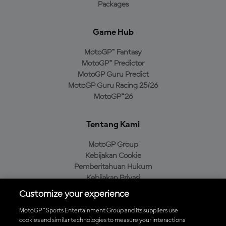
Packages
Game Hub
MotoGP™ Fantasy
MotoGP™ Predictor
MotoGP Guru Predict
MotoGP Guru Racing 25/26
MotoGP™26
Tentang Kami
MotoGP Group
Kebijakan Cookie
Pemberitahuan Hukum
Kebijakan Privasi
Kebijakan Pembelian
Customize your experience
MotoGP™ Sports Entertainment Group and its suppliers use
cookies and similar technologies to measure your interactions