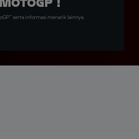
MotoGP™!
GP™ serta informasi menarik lainnya.