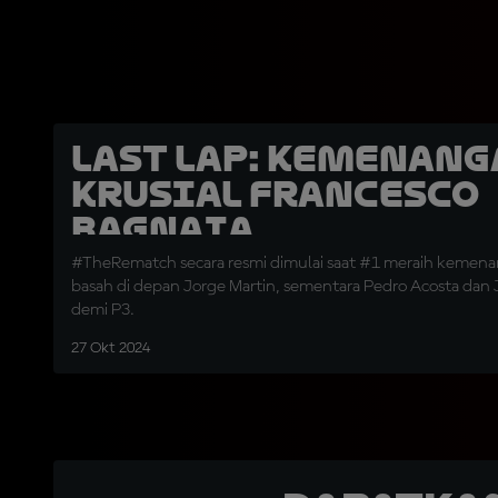
LAST LAP: Kemenan
Krusial Francesco
Bagnaia
#TheRematch secara resmi dimulai saat #1 meraih kemena
basah di depan Jorge Martin, sementara Pedro Acosta dan 
demi P3.
27 Okt 2024