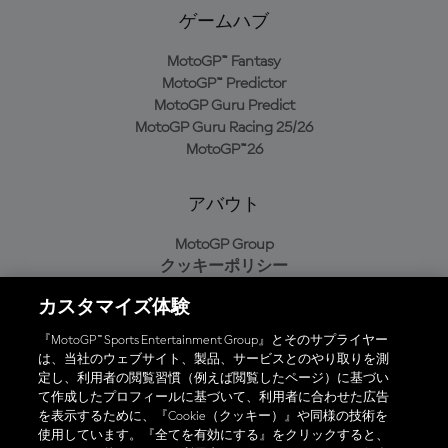
ゲームハブ
MotoGP™ Fantasy
MotoGP™ Predictor
MotoGP Guru Predict
MotoGP Guru Racing 25/26
MotoGP™26
アバウト
MotoGP Group
クッキーポリシー
利用規約
カスタマイズ体験
プライバシーポリシー
購入ポリシー
『MotoGP™ Sports Entertainment Group』とそのサプライヤー
は、当社のウェブサイト、製品、サービスとのやり取りを測
定し、利用者の閲覧習慣（例えば閲覧したページ）に基づい
て作成したプロフィールに基づいて、利用者に合わせた広告
オフィシャルアプリ
を表示するために、『Cookie（クッキー）』や同様の技術を
使用しています。『全てを有効にする』をクリックすると、