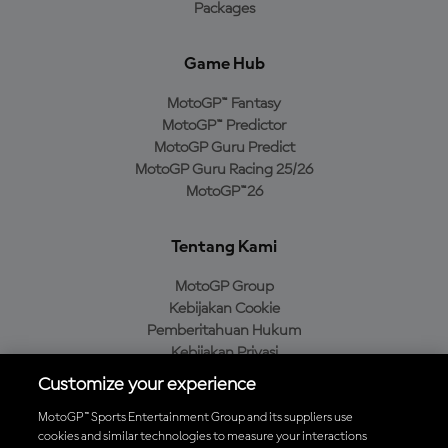
Packages
Game Hub
MotoGP™ Fantasy
MotoGP™ Predictor
MotoGP Guru Predict
MotoGP Guru Racing 25/26
MotoGP™26
Tentang Kami
MotoGP Group
Kebijakan Cookie
Pemberitahuan Hukum
Kebijakan Privasi
Kebijakan Pembelian
Customize your experience
MotoGP™ Sports Entertainment Group and its suppliers use
cookies and similar technologies to measure your interactions