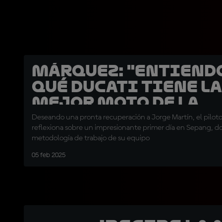
Márquez: "Entiend
qué Ducati tiene la
mejor moto de la
parrilla"
Deseando una pronta recuperación a Jorge Martín, el piloto 
reflexiona sobre un impresionante primer día en Sepang, do
metodología de trabajo de su equipo
05 feb 2025