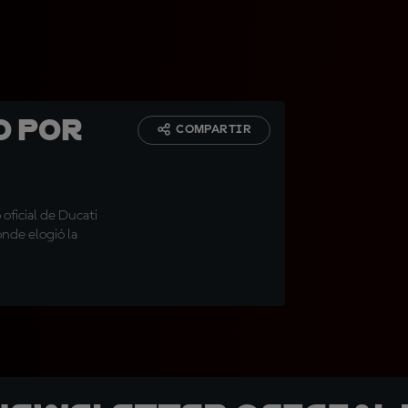
o por
COMPARTIR
oficial de Ducati
nde elogió la