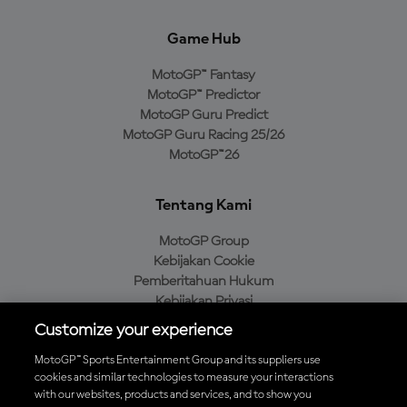
Game Hub
MotoGP™ Fantasy
MotoGP™ Predictor
MotoGP Guru Predict
MotoGP Guru Racing 25/26
MotoGP™26
Tentang Kami
MotoGP Group
Kebijakan Cookie
Pemberitahuan Hukum
Kebijakan Privasi
Kebijakan Pembelian
Customize your experience
MotoGP™ Sports Entertainment Group and its suppliers use
cookies and similar technologies to measure your interactions
with our websites, products and services, and to show you
Unduh Aplikasi Resmi MotoGP™