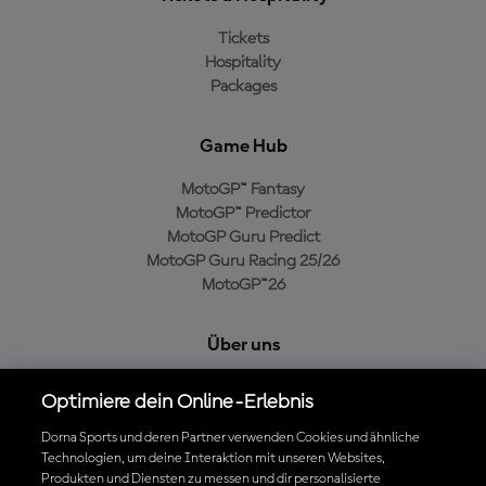
Tickets
Hospitality
Packages
Game Hub
MotoGP™ Fantasy
MotoGP™ Predictor
MotoGP Guru Predict
MotoGP Guru Racing 25/26
MotoGP™26
Über uns
MotoGP Group
Optimiere dein Online-Erlebnis
Cookie-Richtlinien
Geschäftsbedingungen
Dorna Sports und deren Partner verwenden Cookies und ähnliche
Technologien, um deine Interaktion mit unseren Websites,
Datenschutzrichtlinien
Produkten und Diensten zu messen und dir personalisierte
Kaufrichtlinie