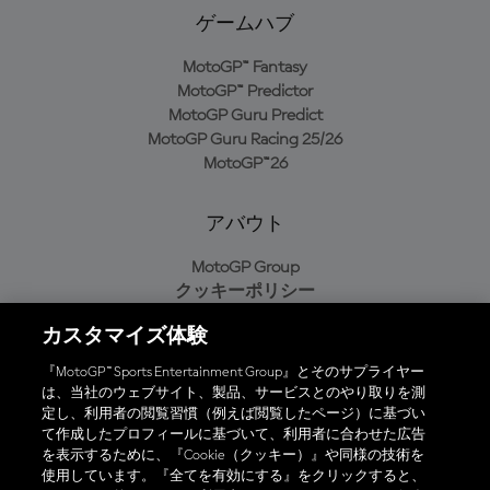
ゲームハブ
MotoGP™ Fantasy
MotoGP™ Predictor
MotoGP Guru Predict
MotoGP Guru Racing 25/26
MotoGP™26
アバウト
MotoGP Group
クッキーポリシー
利用規約
カスタマイズ体験
プライバシーポリシー
購入ポリシー
『MotoGP™ Sports Entertainment Group』とそのサプライヤー
は、当社のウェブサイト、製品、サービスとのやり取りを測
定し、利用者の閲覧習慣（例えば閲覧したページ）に基づい
て作成したプロフィールに基づいて、利用者に合わせた広告
オフィシャルアプリ
を表示するために、『Cookie（クッキー）』や同様の技術を
使用しています。『全てを有効にする』をクリックすると、