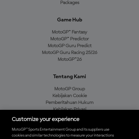
Packages
Game Hub
MotoGP™ Fantasy
MotoGP™ Predictor
MotoGP Guru Predict
MotoGP Guru Racing 25/26
MotoGP™26
Tentang Kami
MotoGP Group
Kebijakan Cookie
Pemberitahuan Hukum
Kebijakan Privasi
Kebijakan Pembelian
Customize your experience
MotoGP™ Sports Entertainment Group and its suppliers use
cookies and similar technologies to measure your interactions