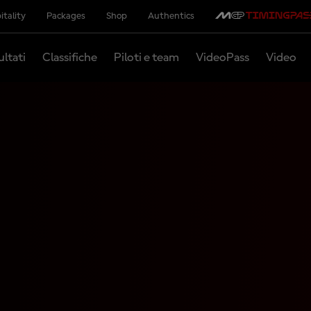
itality
Packages
Shop
Authentics
ultati
Classifiche
Piloti e team
VideoPass
Video