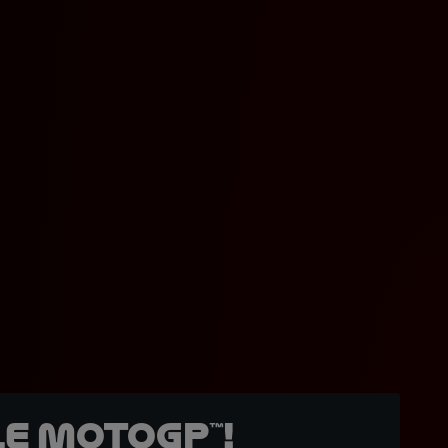
e MotoGP™!