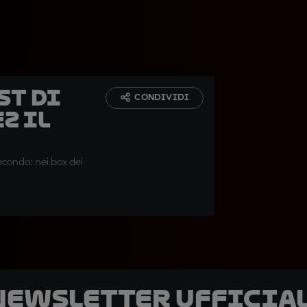
st di
CONDIVIDI
z il
secondo: nei box dei
 newsletter ufficial