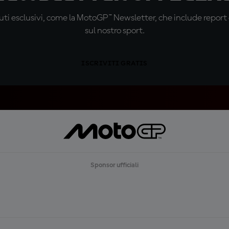
ti esclusivi, come la MotoGP™ Newsletter, che include report de
sul nostro sport.
ISCRIVITI GRATIS
Sponsor ufficiali