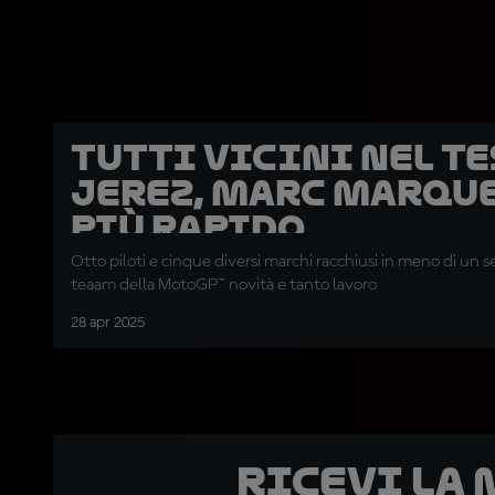
Tutti vicini nel te
Jerez, Marc Marque
più rapido
Otto piloti e cinque diversi marchi racchiusi in meno di un 
teaam della MotoGP™ novità e tanto lavoro
28 apr 2025
Ricevi la