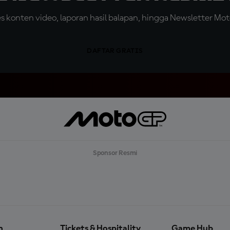
konten video, laporan hasil balapan, hingga Newsletter Moto
DAFTAR GRATIS
Sponsor Resmi
n
Tickets & Hospitality
Game Hub