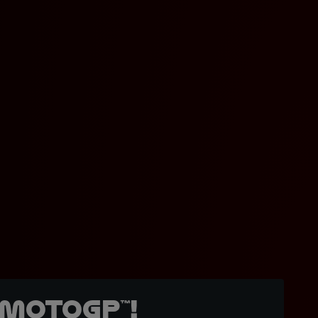
MotoGP™!