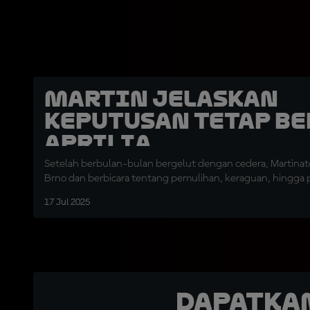
Martin Jelaskan
Keputusan Tetap b
Aprilia
Setelah berbulan-bulan bergelut dengan cedera, Martinato
Brno dan berbicara tentang pemulihan, keraguan, hingga p
17 Jul 2025
Dapatka