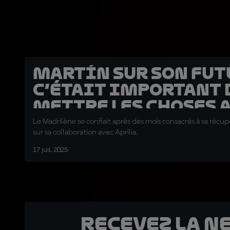
Martín sur son futu
C’était important 
mettre les choses 
clair »
Le Madrilène se confiait après des mois consacrés à sa récupé
sur sa collaboration avec Aprilia.
17 juil. 2025
Recevez la N