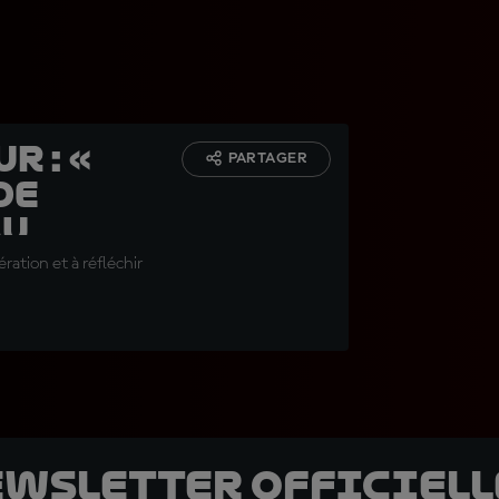
r : «
PARTAGER
de
au
ration et à réfléchir
ewsletter officielle