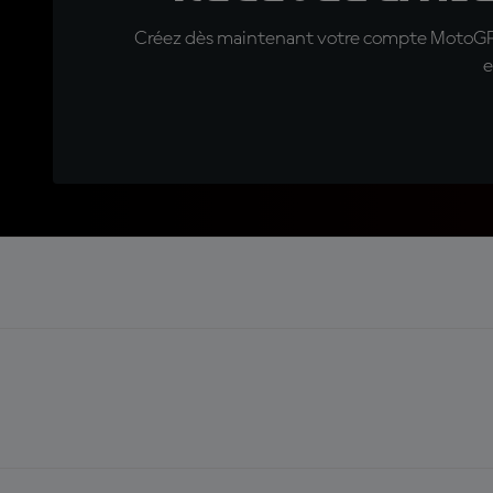
Créez dès maintenant votre compte MotoGP™ e
e