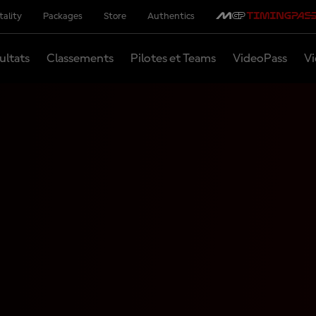
tality
Packages
Store
Authentics
ultats
Classements
Pilotes et Teams
VideoPass
Vi